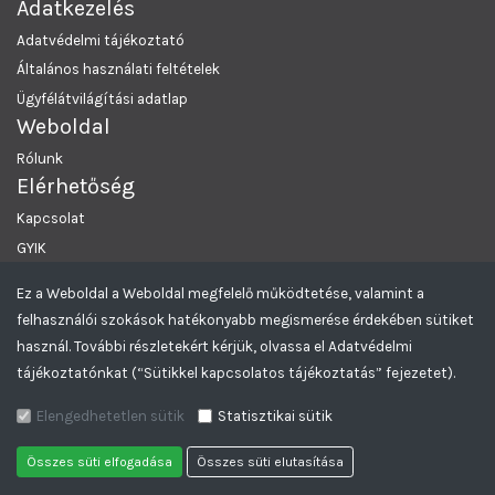
Adatkezelés
Adatvédelmi tájékoztató
Általános használati feltételek
Ügyfélátvilágítási adatlap
Weboldal
Rólunk
Elérhetőség
Kapcsolat
GYIK
Ez a Weboldal a Weboldal megfelelő működtetése, valamint a
MRKL Budapest
© 2026 Minden Jog Fenntartva.
felhasználói szokások hatékonyabb megismerése érdekében sütiket
Greencomp Aukciós rendszer
használ. További részletekért kérjük, olvassa el Adatvédelmi
tájékoztatónkat (“Sütikkel kapcsolatos tájékoztatás” fejezetet).
Elengedhetetlen sütik
Statisztikai sütik
© 2026
+
mrkl.hu
MR Közösségi Lakásalap Közhasznú NKFT.
Összes süti elfogadása
Összes süti elutasítása