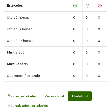
Értékelés
Utolsó hónap
0
0
0
Utolsó 6 hónap
0
0
0
Utolsó 12 hónap
0
0
0
Mint eladó
0
0
0
Mint vásárló
0
0
0
Összesen fizetendő:
0
0
0
Összes értékelés
Vásárlóktól
Eladóktól
Másnak adott értékelés