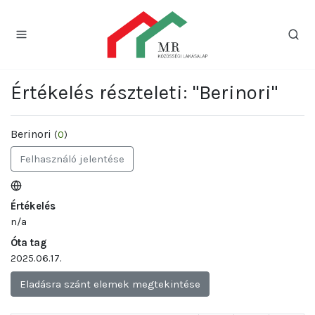
Értékelés részteleti: "Berinori"
Berinori
(
0
)
Felhasználó jelentése
Értékelés
n/a
Óta tag
2025.06.17.
Eladásra szánt elemek megtekintése