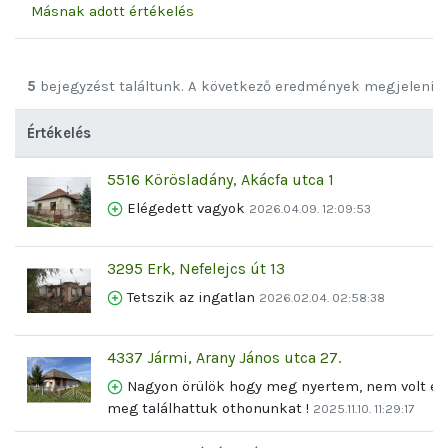
Másnak adott értékelés
5
bejegyzést találtunk. A következő eredmények megjelenít
Értékelés
5516 Körösladány, Akácfa utca 1
Elégedett vagyok
2026.04.09. 12:09:53
3295 Erk, Nefelejcs út 13
Tetszik az ingatlan
2026.02.04. 02:58:38
4337 Jármi, Arany János utca 27.
Nagyon örülök hogy meg nyertem, nem volt egy
meg találhattuk othonunkat !
2025.11.10. 11:29:17