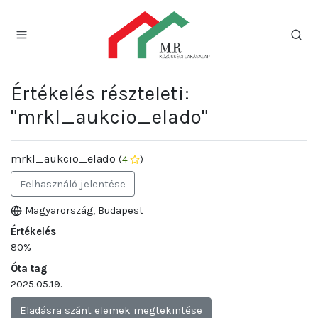
Értékelés részteleti:
"mrkl_aukcio_elado"
mrkl_aukcio_elado
(
4
)
Felhasználó jelentése
Magyarország, Budapest
Értékelés
80%
Óta tag
2025.05.19.
Eladásra szánt elemek megtekintése