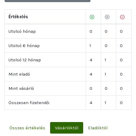
Értékelés
Utolsó hónap
0
0
0
Utolsó 6 hónap
1
0
0
Utolsó 12 hónap
4
1
0
Mint eladó
4
1
0
Mint vásárló
0
0
0
Összesen fizetendő:
4
1
0
Összes értékelés
Vásárlóktól
Eladóktól