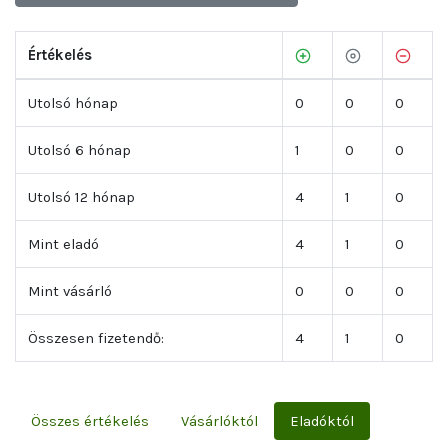
Értékelés
Utolsó hónap
0
0
0
Utolsó 6 hónap
1
0
0
Utolsó 12 hónap
4
1
0
Mint eladó
4
1
0
Mint vásárló
0
0
0
Összesen fizetendő:
4
1
0
Összes értékelés
Vásárlóktól
Eladóktól