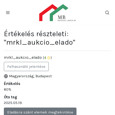
Értékelés részteleti:
"mrkl_aukcio_elado"
mrkl_aukcio_elado
(
4
)
Felhasználó jelentése
Magyarország, Budapest
Értékelés
80%
Óta tag
2025.05.19.
Eladásra szánt elemek megtekintése