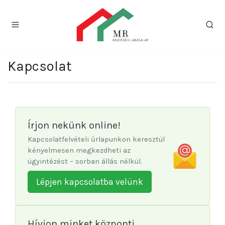
Kapcsolat
Írjon nekünk online!
Kapcsolatfelvételi űrlapunkon keresztül
kényelmesen megkezdheti az
ügyintézést – sorban állás nélkül.
Lépjen kapcsolatba velünk
Hívjon minket központi