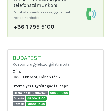
telefonszámunkon!
Munkatársaink készséggel állnak
rendelkezésére.
+36 1 795 5100
BUDAPEST
Központi ügyfélszolgálati iroda
Cím:
1033 Budapest, Flórián tér 3.
Személyes ügyfélfogadás ideje:
Hétfő–Kedd–Csütörtök
09:00–16:00
Szerda
08:00–18:00
Péntek
09:00–14:30