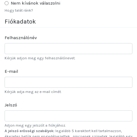
Nem kívánok válaszolni
Hogy talát ránk?
Fiókadatok
Felhasználónév
Kérjük adjon meg egy felhasználónevet.
E-mail
Kérjük adja meg az e-mail címét.
Jelszó
Adjon meg egy jelszót a fiókjához.
A jelszó erősségi szabályok:
legalább 5 karaktert kell tartalmazzon,
ékezetes betűk nem engedélyezettek , nincsenek szünetek, legalább egy