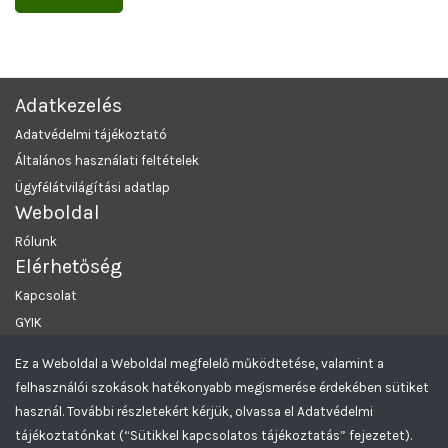
Adatkezelés
Adatvédelmi tájékoztató
Általános használati feltételek
Ügyfélátvilágítási adatlap
Weboldal
Rólunk
Elérhetőség
Kapcsolat
GYIK
Ez a Weboldal a Weboldal megfelelő működtetése, valamint a
MRKL Budapest
© 2026 Minden Jog Fenntartva.
felhasználói szokások hatékonyabb megismerése érdekében sütiket
Greencomp Aukciós rendszer
használ. További részletekért kérjük, olvassa el Adatvédelmi
tájékoztatónkat (“Sütikkel kapcsolatos tájékoztatás” fejezetet).