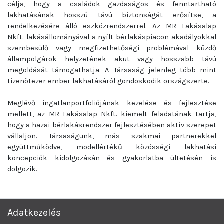
célja, hogy a családok gazdaságos és fenntartható
lakhatásának hosszú távú biztonságát erősítse, a
rendelkezésére álló eszközrendszerrel. Az MR Lakásalap
Nkft. lakásállományával a nyílt bérlakáspiacon akadályokkal
szembesülő vagy megfizethetőségi problémával küzdő
állampolgárok helyzetének akut vagy hosszabb távú
megoldását támogathatja. A Társaság jelenleg több mint
tizenötezer ember lakhatásáról gondoskodik országszerte.
Meglévő ingatlanportfoliójának kezelése és fejlesztése
mellett, az MR Lakásalap Nkft. kiemelt feladatának tartja,
hogy a hazai bérlakásrendszer fejlesztésében aktív szerepet
vállaljon. Társaságunk, más szakmai partnerekkel
együttműködve, modellértékű közösségi lakhatási
koncepciók kidolgozásán és gyakorlatba ültetésén is
dolgozik.
Adatkezelés