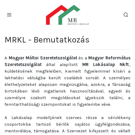
MRKL - Bemutatkozás
A
Magyar Máltai Szeretetszolgálat
és a
Magyar Református
Szeretetszolgálat
által alapított
MR Lakásalap Nkft
.,
küldetésének megfelelően, kiemelt figyelemmel kíséri a
lakhatási válságba került családok sorsát. A személyes
élethelyzeteket alaposan megvizsgálva, azokra, a Társaság
birtokában lévő ingatlanok hasznosításával, egyedi és
személyre szabott megoldásokat igyekszik találni, a
fenntarthatósági szempontokat is figyelembe véve.
A Lakásalap modelljének szerves része a sérülékeny
csoportokba tartozó bérlők sajátos ügyfélgondozása,
mentorálása, támogatása. A Szervezet kifejezett és vállalt