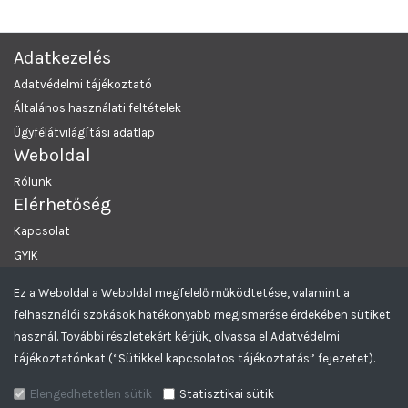
Adatkezelés
Adatvédelmi tájékoztató
Általános használati feltételek
Ügyfélátvilágítási adatlap
Weboldal
Rólunk
Elérhetőség
Kapcsolat
GYIK
Ez a Weboldal a Weboldal megfelelő működtetése, valamint a
MRKL Budapest
© 2026 Minden Jog Fenntartva.
felhasználói szokások hatékonyabb megismerése érdekében sütiket
Greencomp Aukciós rendszer
használ. További részletekért kérjük, olvassa el Adatvédelmi
tájékoztatónkat (“Sütikkel kapcsolatos tájékoztatás” fejezetet).
Elengedhetetlen sütik
Statisztikai sütik
© 2026
+
mrkl.hu