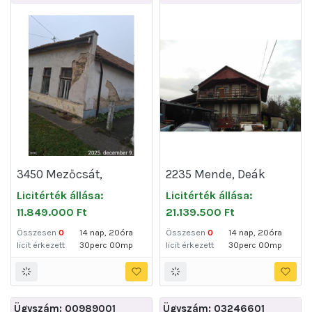
3450 Mezőcsát,
2235 Mende, Deák
Kossuth utca 24.
Ferenc utca 53
Licitérték állása:
Licitérték állása:
11.849.000 Ft
21.139.500 Ft
Összesen
0
14 nap, 20óra
Összesen
0
14 nap, 20óra
licit érkezett
30perc 00mp
licit érkezett
30perc 00mp
Ügyszám: 00989001
Ügyszám: 03246601