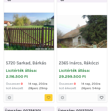
5720 Sarkad, Bárkás
2365 Inárcs, Rákóczi
utca 1
utca 54
Licitérték állása:
Licitérték állása:
2.116.500 Ft
29.299.500 Ft
Összesen
0
14 nap, 20óra
Összesen
0
14 nap, 20óra
licit érkezett
28perc 29mp
licit érkezett
26perc 54mp
Ügyszám: 00756201
Ügyszám: 00127001