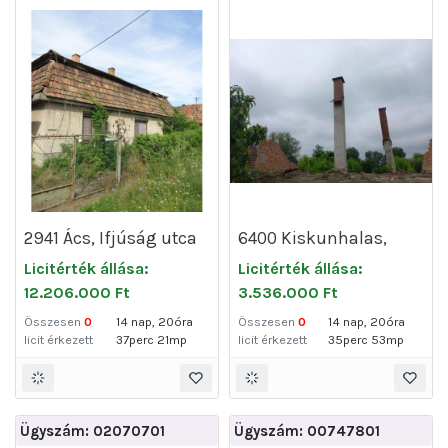
2941 Ács, Ifjúság utca
6400 Kiskunhalas,
40.
Polgár utca 40.
Licitérték állása:
Licitérték állása:
12.206.000 Ft
3.536.000 Ft
Összesen
0
14 nap, 20óra
Összesen
0
14 nap, 20óra
licit érkezett
37perc 21mp
licit érkezett
35perc 53mp
Ügyszám: 02070701
Ügyszám: 00747801