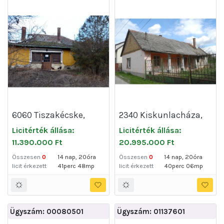
6060 Tiszakécske,
2340 Kiskunlacháza,
Székhalom dűlő 160.
Szabadság utca 20
Licitérték állása:
Licitérték állása:
11.390.000 Ft
20.995.000 Ft
Összesen
0
14 nap, 20óra
Összesen
0
14 nap, 20óra
licit érkezett
41perc 48mp
licit érkezett
40perc 06mp
Ügyszám: 00080501
Ügyszám: 01137601