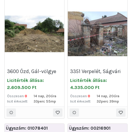
3600 Ózd, Gál-völgye
3351 Verpelét, Ságvári
út 42.
Endre út 15.
Licitérték állása:
Licitérték állása:
2.609.500 Ft
4.335.000 Ft
Összesen
0
14 nap, 20óra
Összesen
0
14 nap, 20óra
licit érkezett
33perc 55mp
licit érkezett
32perc 39mp
Ügyszám: 01078401
Ügyszám: 00216901