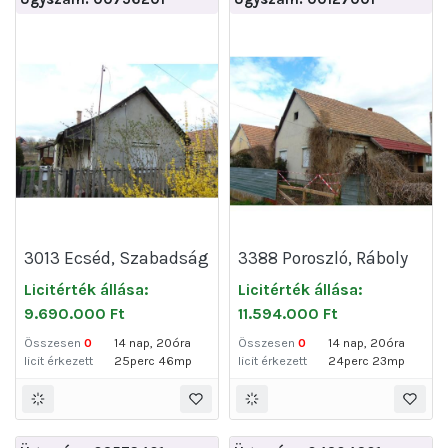
3013 Ecséd, Szabadság
3388 Poroszló, Ráboly
út 158.
út 13.
Licitérték állása:
Licitérték állása:
9.690.000 Ft
11.594.000 Ft
Összesen
0
14 nap, 20óra
Összesen
0
14 nap, 20óra
licit érkezett
25perc 46mp
licit érkezett
24perc 23mp