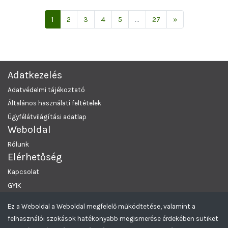
Következő
1
2
3
4
5
...
27
»
Adatkezelés
Adatvédelmi tájékoztató
Általános használati feltételek
Ügyfélátvilágítási adatlap
Weboldal
Rólunk
Elérhetőség
Kapcsolat
GYIK
Ez a Weboldal a Weboldal megfelelő működtetése, valamint a
MRKL Budapest
© 2026 Minden Jog Fenntartva.
felhasználói szokások hatékonyabb megismerése érdekében sütiket
Greencomp Aukciós rendszer