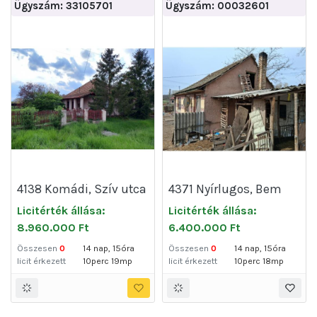
Ügyszám: 33105701
Ügyszám: 00032601
4138 Komádi, Szív utca
4371 Nyírlugos, Bem
1
József utca 2.
Licitérték állása:
Licitérték állása:
8.960.000 Ft
6.400.000 Ft
Összesen
0
14 nap, 15óra
Összesen
0
14 nap, 15óra
licit érkezett
10perc 19mp
licit érkezett
10perc 18mp