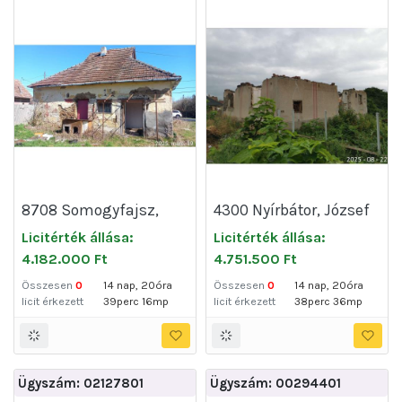
8708 Somogyfajsz,
4300 Nyírbátor, József
Petőfi Sándor utca 82.
Attila utca 35
Licitérték állása:
Licitérték állása:
4.182.000 Ft
4.751.500 Ft
Összesen
0
14 nap, 20óra
Összesen
0
14 nap, 20óra
licit érkezett
39perc 16mp
licit érkezett
38perc 36mp
Ügyszám: 02127801
Ügyszám: 00294401