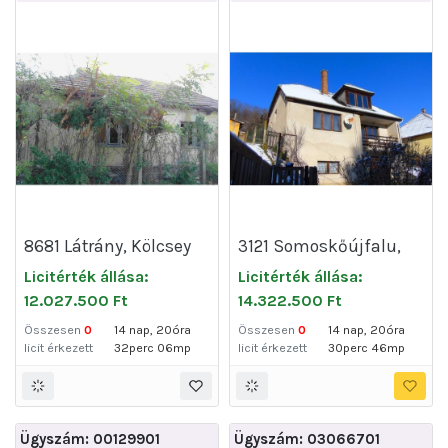
8681 Látrány, Kölcsey
3121 Somoskőújfalu,
utca 5
Szikszó utca 53.
Licitérték állása:
Licitérték állása:
12.027.500 Ft
14.322.500 Ft
Összesen
0
14 nap, 20óra
Összesen
0
14 nap, 20óra
licit érkezett
32perc 06mp
licit érkezett
30perc 46mp
Ügyszám: 00129901
Ügyszám: 03066701