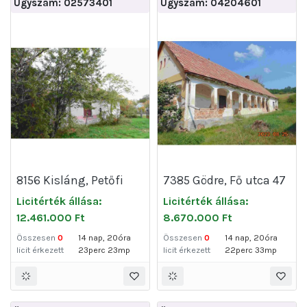
Ügyszám: 02573401
Ügyszám: 04204601
8156 Kisláng, Petőfi
7385 Gödre, Fő utca 47
Sándor utca 31
Licitérték állása:
Licitérték állása:
12.461.000 Ft
8.670.000 Ft
Összesen
0
14 nap, 20óra
Összesen
0
14 nap, 20óra
licit érkezett
23perc 23mp
licit érkezett
22perc 33mp