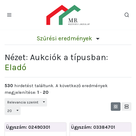
Szűrési eredmények
Nézet: Aukciók a típusban:
Eladó
530
hirdetést találtunk. A következő eredmények
megjelenítése:
1
-
20
Váltás a legördülő menüre
Relevancia szerint
Váltás a legördülő menüre
20
Ügyszám: 02490301
Ügyszám: 03384701