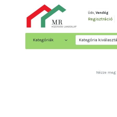
Üdv,
Vendég
Regisztráció
Kategóriák
Kategória kiválaszt
Új meghirdetések