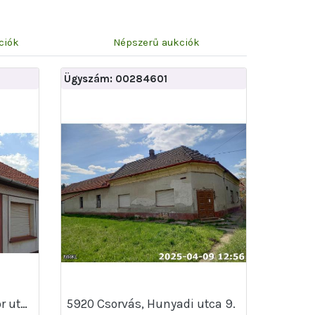
ciók
Népszerű aukciók
Ügyszám: 00284601
6445 Borota, Petőfi Sándor utca 69
5920 Csorvás, Hunyadi utca 9.