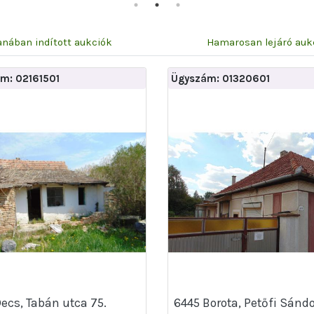
nában indított aukciók
Hamarosan lejáró auk
m: 02161501
Ügyszám: 01320601
Decs, Tabán utca 75.