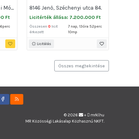
3564 Hernádnémeti, Jókai Mór utca 23.
8146 Jenő, Széchenyi utca 84.
00 Ft
Licitérték állása: 7.200.000 Ft
56perc
Összesen
0
licit
7 nap, 13óra 52perc
érkezett
10mp
Licitálás
Összes megtekintése
© 2026
+
mrkl.hu
MR Közösségi Lakásalap Közhasznú NKFT.