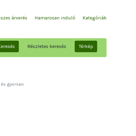
szes árverés
Hamarosan induló
Kategóriák
Keresés
Részletes keresés
Térkép
lábbi településeken:
 Dombóvár, Dunaújváros,
lás, Karcsa, Kocsola,
s, Őrhalom, Pétervására,
om, Újkígyós, Zagyvarékas