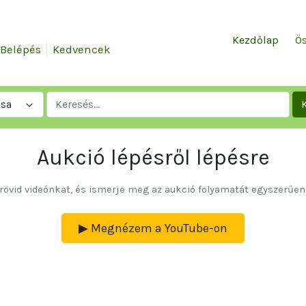
Kezdőlap
Ös
Belépés
Kedvencek
ása
 a hamarosan induló aukciók fülön az a
Balmazújváros, Berzék, Budapest, Csépa,
Ebes, Hajdúhadház, Heves, Jászárokszál
Köröstarcsa, Mezőberény, Mezőtúr, Nyírtas
Püspökladány, Rákóczifalva, Sarud, Szeghal