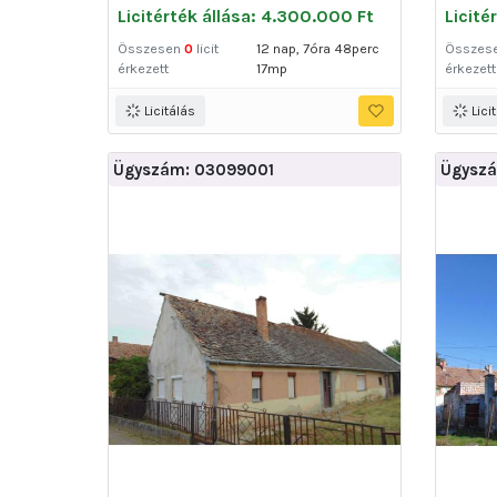
Licitérték állása: 4.300.000 Ft
Licité
Összesen
0
licit
12 nap, 7óra 48perc
Összes
érkezett
17mp
érkezett
Licitálás
Lici
Ügyszám: 03099001
Ügyszá