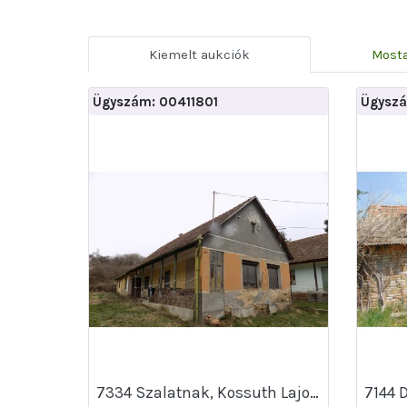
Kiemelt aukciók
Mosta
Ügyszám: 00411801
Ügyszá
7334 Szalatnak, Kossuth Lajos utca 25.
7144 