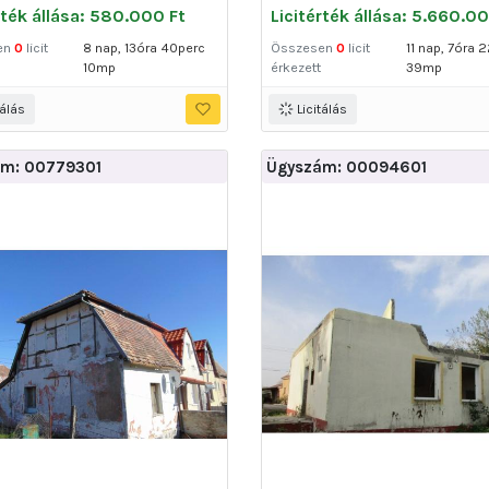
rték állása: 580.000 Ft
Licitérték állása: 5.660.0
en
0
licit
8 nap, 13óra 40perc
Összesen
0
licit
11 nap, 7óra 
10mp
érkezett
39mp
tálás
Licitálás
m: 00779301
Ügyszám: 00094601