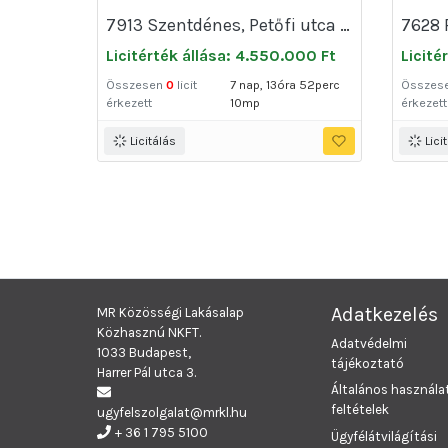
7913 Szentdénes, Petőfi utca 35
Licitérték állása: 4.550.000 Ft
Licité
Összesen
0
licit
7 nap, 13óra 52perc
Összes
érkezett
10mp
érkezett
Licitálás
Lici
Adatkezelés
MR Közösségi Lakásalap
Közhasznú NKFT.
Adatvédelmi
1033 Budapest,
tájékoztató
Harrer Pál utca 3.
Általános használat
feltételek
ugyfelszolgalat@mrkl.hu
+ 36 1 795 5100
Ügyfélátvilágítási