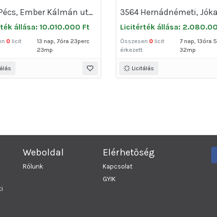
7628 Pécs, Ember Kálmán utca 14/4.
rték állása: 10.010.000 Ft
Licitérték állása: 2.080.0
en
0
licit
13 nap, 7óra 23perc
Összesen
0
licit
7 nap, 13óra 
23mp
érkezett
32mp
tálás
Licitálás
Weboldal
Elérhetőség
Rólunk
Kapcsolat
GYIK
i