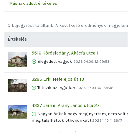
Másnak adott értékelés
5
bejegyzést találtunk. A következő eredmények megjelenít
Értékelés
5516 Körösladány, Akácfa utca 1
Elégedett vagyok
2026.04.09. 12:09:53
3295 Erk, Nefelejcs út 13
Tetszik az ingatlan
2026.02.04. 02:58:38
4337 Jármi, Arany János utca 27.
Nagyon örülök hogy meg nyertem, nem volt egy
meg találhattuk othonunkat !
2025.11.10. 11:29:17