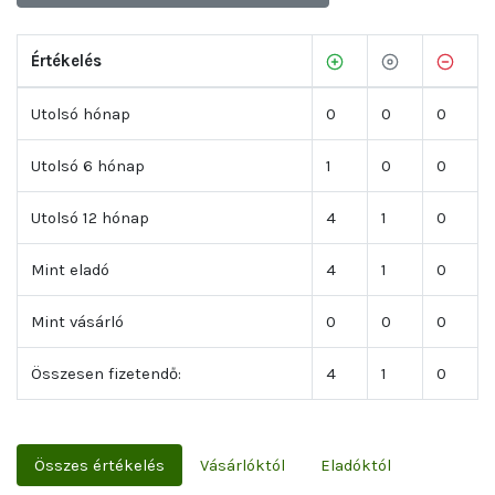
Értékelés
Utolsó hónap
0
0
0
Utolsó 6 hónap
1
0
0
Utolsó 12 hónap
4
1
0
Mint eladó
4
1
0
Mint vásárló
0
0
0
Összesen fizetendő:
4
1
0
Összes értékelés
Vásárlóktól
Eladóktól