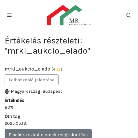
Értékelés részteleti:
"mrkl_aukcio_elado"
mrkl_aukcio_elado
(
4
)
Felhasználó jelentése
Magyarország, Budapest
Értékelés
80%
Óta tag
2025.05.19.
Eladásra szánt elemek megtekintése