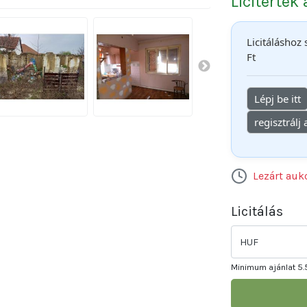
Licitérték
Licitáláshoz
Ft
Lépj be itt
regisztrálj
Lezárt auk
Licitálás
HUF
Minimum ajánlat
5.