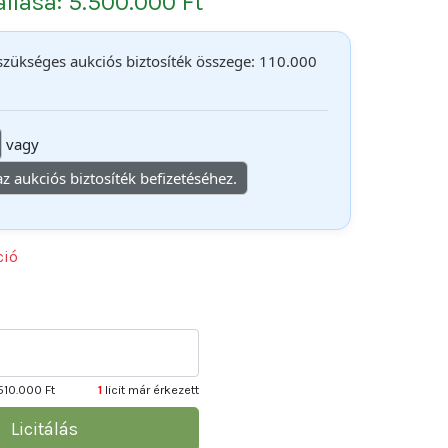
 állása: 5.500.000 Ft
 szükséges aukciós biztosíték összege: 110.000
vagy
 az aukciós biztosíték befizetéséhez.
ció
510.000 Ft
1
licit már érkezett
Licitálás