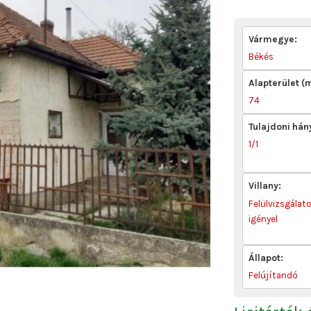
Vármegye:
Békés
Alapterület (
74
Tulajdoni hán
1/1
Villany:
Felülvizsgálat
igényel
Állapot:
Felújítandó