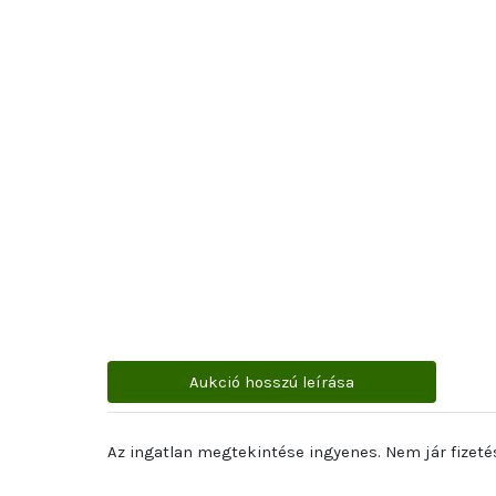
Aukció hosszú leírása
Az ingatlan megtekintése ingyenes. Nem jár fizetés