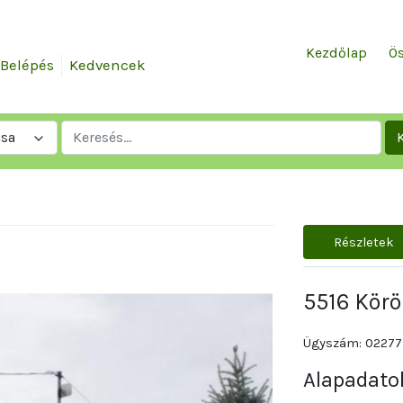
Kezdőlap
Ös
Belépés
Kedvencek
ása
Részletek
5516 Körö
Ügyszám: 02277
Alapadato