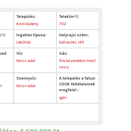
Település:
Telek(m²):
Körösladány
702
m²):
Ingatlan típusa:
Helyrajzi szám:
Lakóház
belterület, 1411
yad:
Víz:
Gáz:
Nincs adat
Óra leszerelése miatt
nincs
Szennyvíz:
A település a falusi
CSOK feltételeinek
ot
Nincs adat
megfelel.:
igen