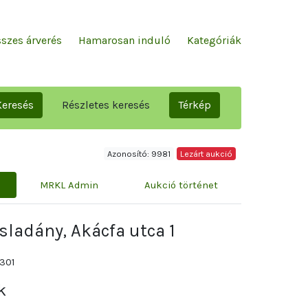
szes árverés
Hamarosan induló
Kategóriák
Keresés
Részletes keresés
Térkép
Azonosító: 9981
Lezárt aukció
MRKL Admin
Aukció történet
sladány, Akácfa utca 1
301
k