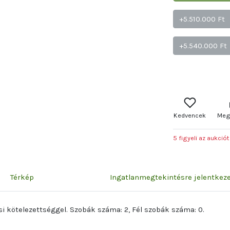
+5.510.000 Ft
+5.540.000 Ft
Kedvencek
Meg
5 figyeli az aukciót
Térkép
Ingatlanmegtekintésre jelentke
i kötelezettséggel. Szobák száma: 2, Fél szobák száma: 0.