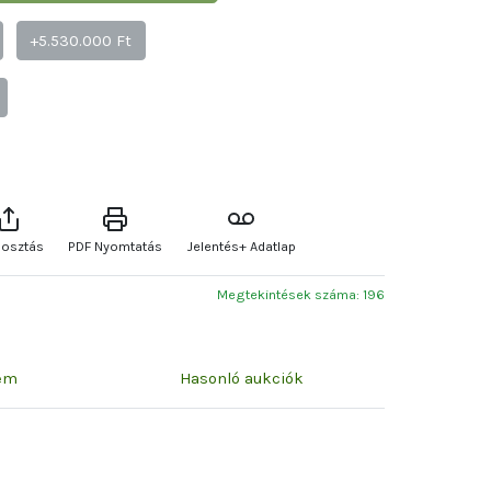
+5.530.000 Ft
osztás
PDF Nyomtatás
Jelentés+ Adatlap
Megtekintések száma: 196
zem
Hasonló aukciók