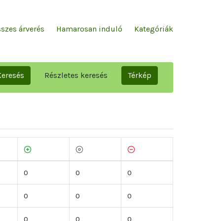
szes árverés
Hamarosan induló
Kategóriák
Keresés
Részletes keresés
Térkép
0
0
0
0
0
0
0
0
0