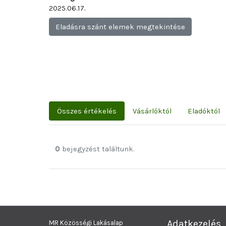
2025.06.17.
Eladásra szánt elemek megtekintése
Összes értékelés
Vásárlóktól
Eladóktól
0
bejegyzést találtunk.
Adatkezelés
MR Közösségi Lakásalap