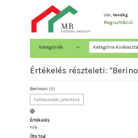
Üdv,
Vendég
Regisztráció
Kategóriák
Kategória kiválaszt
Értékelés részteleti: "Berino
Berinori
(
0
)
Felhasználó jelentése
Értékelés
n/a
Óta tag