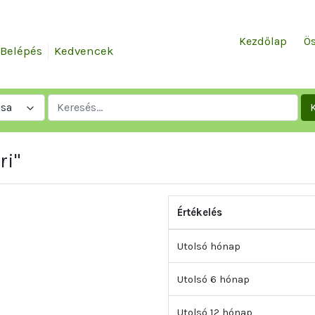
Kezdőlap
Ös
Belépés
Kedvencek
ása
ri"
Értékelés
Utolsó hónap
Utolsó 6 hónap
Utolsó 12 hónap