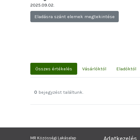
2025.09.02.
Eladásra szánt elemek megtekintése
Összes értékelés
Vásárlóktól
Eladóktól
0
bejegyzést találtunk.
Adatkezelés
MR Közösségi Lakásalap