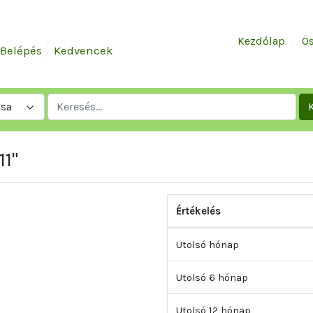
Kezdőlap
Ös
Belépés
Kedvencek
ása
11"
Értékelés
Utolsó hónap
Utolsó 6 hónap
Utolsó 12 hónap