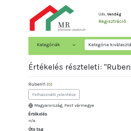
Üdv,
Vendég
Regisztráció
Kategóriák
Kategória kiválaszt
Értékelés részteleti: "Ruben
Ruben11
(
0
)
Felhasználó jelentése
Magyarország, Pest vármegye
Értékelés
n/a
Óta tag