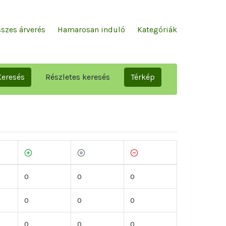
szes árverés
Hamarosan induló
Kategóriák
Keresés
Részletes keresés
Térkép
0
0
0
0
0
0
0
0
0