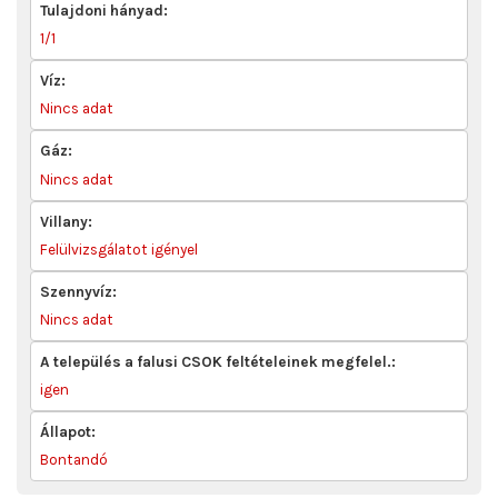
Tulajdoni hányad:
1/1
Víz:
Nincs adat
Gáz:
Nincs adat
Villany:
Felülvizsgálatot igényel
Szennyvíz:
Nincs adat
A település a falusi CSOK feltételeinek megfelel.:
igen
Állapot:
Bontandó