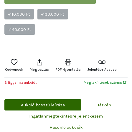
+110.000 Ft
+130.000 Ft
+140.000 Ft
Kedvencek
Megosztás
PDF Nyomtatás
Jelentés+ Adatlap
2 figyeli az aukciót
Megtekintések száma: 121
Aukció hosszú leírása
Térkép
Ingatlanmegtekintésre jelentkezem
Hasonló aukciók