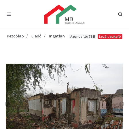
Kezdőlap
Eladó
Ingatlan
Azonosító: 7611
Lezárt aukció