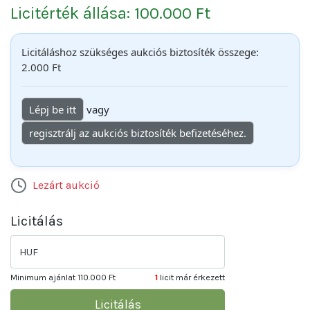
Licitérték állása: 100.000 Ft
Licitáláshoz szükséges aukciós biztosíték összege:
2.000 Ft
Lépj be itt
vagy
regisztrálj az aukciós biztosíték befizetéséhez.
Lezárt aukció
Licitálás
HUF
Minimum ajánlat
110.000 Ft
1
licit már érkezett
Licitálás