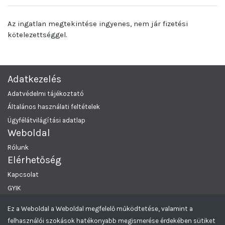
Az ingatlan megtekintése ingyenes, nem jár fizetési
kötelezettséggel.
Adatkezelés
Adatvédelmi tájékoztató
Általános használati feltételek
Ügyfélátvilágítási adatlap
Weboldal
Rólunk
Elérhetőség
Kapcsolat
GYIK
Ez a Weboldal a Weboldal megfelelő működtetése, valamint a
MRKL Budapest
© 2026 Minden Jog Fenntartva.
felhasználói szokások hatékonyabb megismerése érdekében sütiket