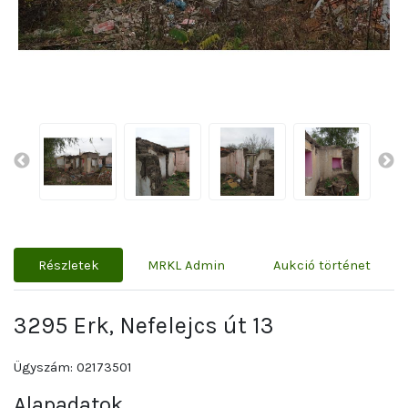
Részletek
MRKL Admin
Aukció történet
3295 Erk, Nefelejcs út 13
Ügyszám: 02173501
Alapadatok