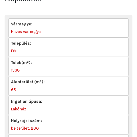
Vármegye:
Heves vármegye
Település:
Erk
Telek(m²):
1338
Alapterület (m²):
65
Ingatlan típusa:
Lakóház
Helyrajzi szám:
belterület, 200