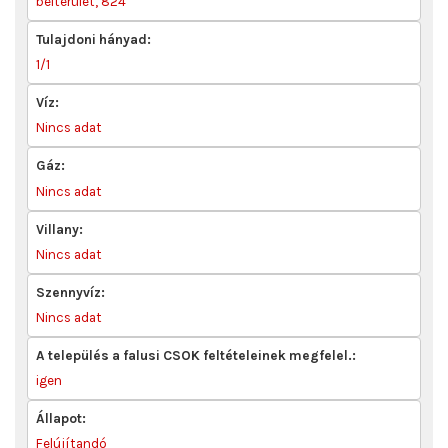
belterület, 824
Tulajdoni hányad:
1/1
Víz:
Nincs adat
Gáz:
Nincs adat
Villany:
Nincs adat
Szennyvíz:
Nincs adat
A település a falusi CSOK feltételeinek megfelel.:
igen
Állapot:
Felújítandó