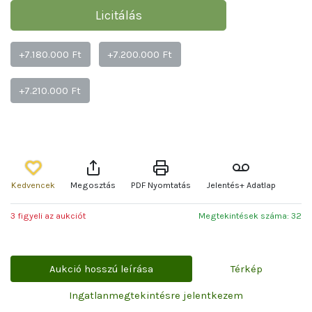
Licitálás
+7.180.000 Ft
+7.200.000 Ft
+7.210.000 Ft
Kedvencek
Megosztás
PDF Nyomtatás
Jelentés+ Adatlap
3 figyeli az aukciót
Megtekintések száma: 32
Aukció hosszú leírása
Térkép
Ingatlanmegtekintésre jelentkezem