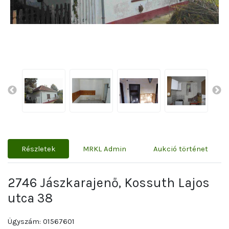
Részletek
MRKL Admin
Aukció történet
2746 Jászkarajenő, Kossuth Lajos
utca 38
Ügyszám: 01567601