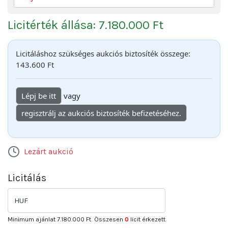
Licitérték állása: 7.180.000 Ft
Licitáláshoz szükséges aukciós biztosíték összege:
143.600 Ft
Lépj be itt
vagy
regisztrálj az aukciós biztosíték befizetéséhez.
Lezárt aukció
Licitálás
HUF
Minimum ajánlat
7.180.000 Ft
Összesen
0
licit érkezett