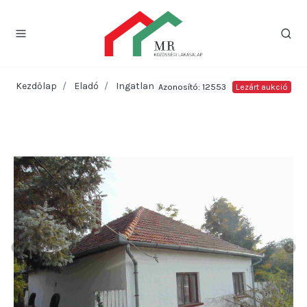
Kezdőlap
Eladó
Ingatlan
Azonosító: 12553
Lezárt aukció