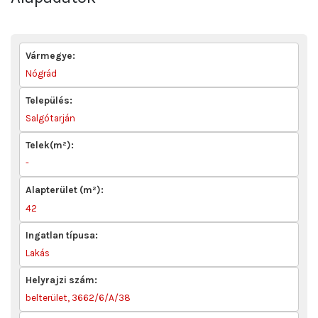
Vármegye:
Nógrád
Település:
Salgótarján
Telek(m²):
-
Alapterület (m²):
42
Ingatlan típusa:
Lakás
Helyrajzi szám:
belterület, 3662/6/A/38