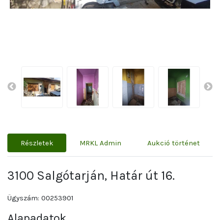
Részletek
MRKL Admin
Aukció történet
3100 Salgótarján, Határ út 16.
Ügyszám: 00253901
Alapadatok