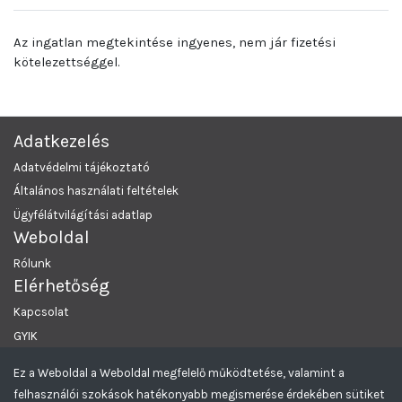
Az ingatlan megtekintése ingyenes, nem jár fizetési
kötelezettséggel.
Adatkezelés
Adatvédelmi tájékoztató
Általános használati feltételek
Ügyfélátvilágítási adatlap
Weboldal
Rólunk
Elérhetőség
Kapcsolat
GYIK
Ez a Weboldal a Weboldal megfelelő működtetése, valamint a
MRKL Budapest
© 2026 Minden Jog Fenntartva.
felhasználói szokások hatékonyabb megismerése érdekében sütiket