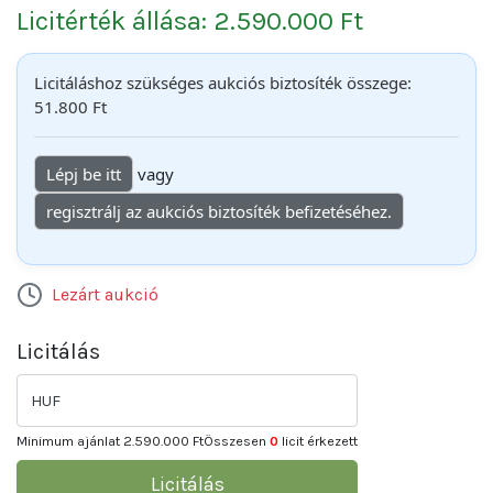
Licitérték állása: 2.590.000 Ft
Licitáláshoz szükséges aukciós biztosíték összege:
51.800 Ft
Lépj be itt
vagy
regisztrálj az aukciós biztosíték befizetéséhez.
Lezárt aukció
Licitálás
HUF
Minimum ajánlat
2.590.000 Ft
Összesen
0
licit érkezett
Licitálás