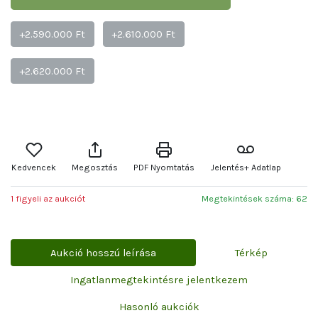
+2.590.000 Ft
+2.610.000 Ft
+2.620.000 Ft
Kedvencek
Megosztás
PDF Nyomtatás
Jelentés+ Adatlap
1 figyeli az aukciót
Megtekintések száma: 62
Aukció hosszú leírása
Térkép
Ingatlanmegtekintésre jelentkezem
Hasonló aukciók