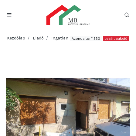
Kezdőlap
Eladó
Ingatlan
Azonosító: 11330
Lezárt aukció