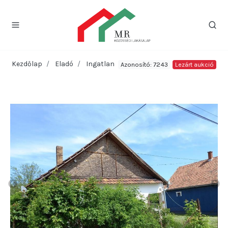
Kezdőlap
Eladó
Ingatlan
Azonosító: 7243
Lezárt aukció