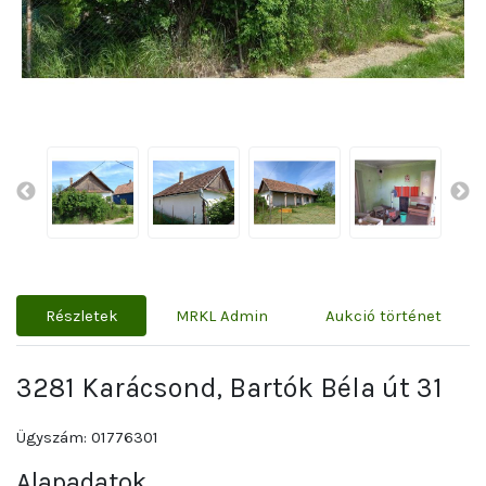
Részletek
MRKL Admin
Aukció történet
3281 Karácsond, Bartók Béla út 31
Ügyszám: 01776301
Alapadatok