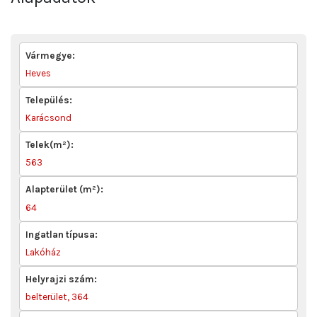
Vármegye:
Heves
Település:
Karácsond
Telek(m²):
563
Alapterület (m²):
64
Ingatlan típusa:
Lakóház
Helyrajzi szám:
belterület, 364