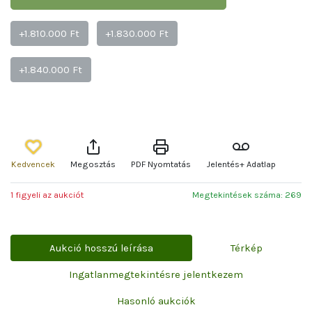
+1.810.000 Ft
+1.830.000 Ft
+1.840.000 Ft
Kedvencek
Megosztás
PDF Nyomtatás
Jelentés+ Adatlap
1 figyeli az aukciót
Megtekintések száma: 269
Aukció hosszú leírása
Térkép
Ingatlanmegtekintésre jelentkezem
Hasonló aukciók