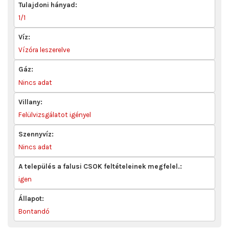
Tulajdoni hányad:
1/1
Víz:
Vízóra leszerelve
Gáz:
Nincs adat
Villany:
Felülvizsgálatot igényel
Szennyvíz:
Nincs adat
A település a falusi CSOK feltételeinek megfelel.:
igen
Állapot:
Bontandó