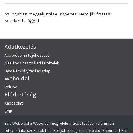
Az ingatlan megtekintése ingyenes. Nem jár fizetési
kötelezettséggel.
Adatkezelés
Adatvédelmi tájékoztató
Általános használati feltételek
Ügyfélátvilágítási adatlap
Weboldal
Rólunk
Elérhetőség
Kapcsolat
GYIK
Ez a Weboldal a Weboldal megfelelő működtetése, valamint a
MRKL Budapest
© 2026 Minden Jog Fenntartva.
felhasználói szokások hatékonyabb megismerése érdekében sütiket