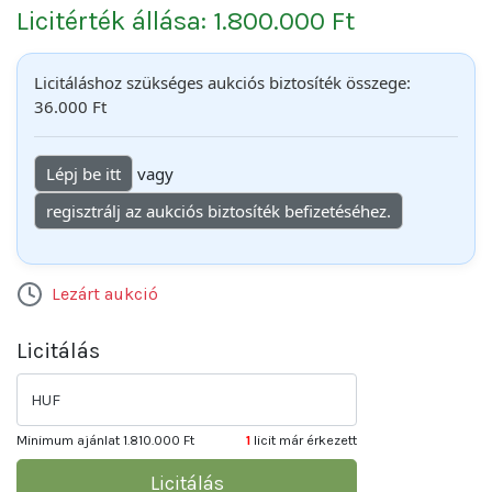
Licitérték állása: 1.800.000 Ft
Licitáláshoz szükséges aukciós biztosíték összege:
36.000 Ft
Lépj be itt
vagy
regisztrálj az aukciós biztosíték befizetéséhez.
Lezárt aukció
Licitálás
HUF
Minimum ajánlat
1.810.000 Ft
1
licit már érkezett
Licitálás