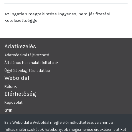
Az ingatlan megtekintése ingyenes, nem jár fizetési
kötelezettséggel.
Adatkezelés
Adatvédelmi tájékoztató
Általános használati feltételek
Ügyfélátvilágítási adatlap
Weboldal
Rólunk
Elérhetőség
Kapcsolat
GYIK
Ez a Weboldal a Weboldal megfelelő működtetése, valamint a
MRKL Budapest
© 2026 Minden Jog Fenntartva.
felhasználói szokások hatékonyabb megismerése érdekében sütiket