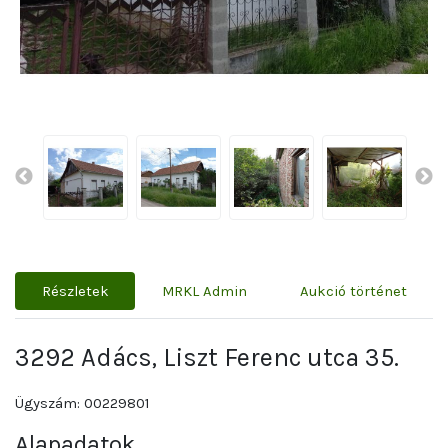
Részletek
MRKL Admin
Aukció történet
3292 Adács, Liszt Ferenc utca 35.
Ügyszám: 00229801
Alapadatok