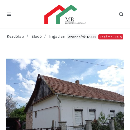
Kezdőlap
Eladó
Ingatlan
Azonosító: 12413
Lezárt aukció