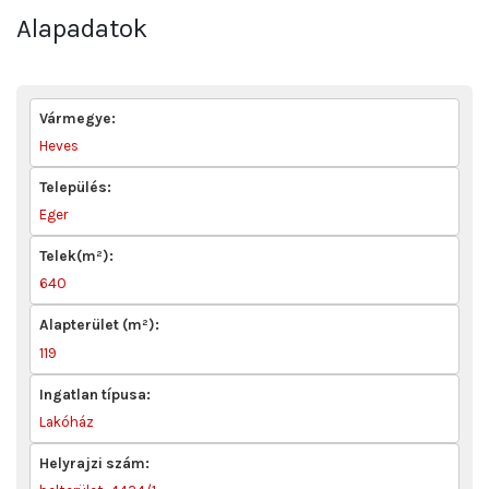
Alapadatok
Vármegye:
Heves
Település:
Eger
Telek(m²):
640
Alapterület (m²):
119
Ingatlan típusa:
Lakóház
Helyrajzi szám: