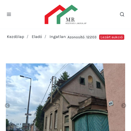
Kezdőlap
Eladó
Ingatlan
Azonosító: 12203
Lezárt aukció