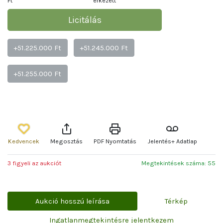
Ft
érkezett
Licitálás
+51.225.000 Ft
+51.245.000 Ft
+51.255.000 Ft
Kedvencek
Megosztás
PDF Nyomtatás
Jelentés+ Adatlap
3 figyeli az aukciót
Megtekintések száma: 55
Aukció hosszú leírása
Térkép
Ingatlanmegtekintésre jelentkezem