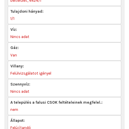
belterület, 4424/1
Tulajdoni hányad:
1/1
Víz:
Nincs adat
Gáz:
Van
Villany:
Felülvizsgálatot igényel
Szennyvíz:
Nincs adat
A település a falusi CSOK feltételeinek megfelel.:
nem
Állapot:
Felújítandó