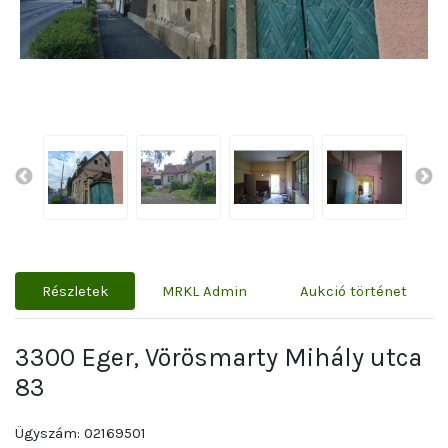
Részletek
MRKL Admin
Aukció történet
3300 Eger, Vörösmarty Mihály utca
83
Ügyszám: 02169501