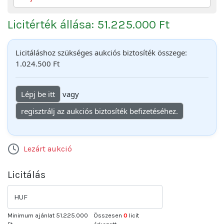
Licitérték állása: 51.225.000 Ft
Licitáláshoz szükséges aukciós biztosíték összege:
1.024.500 Ft
Lépj be itt
vagy
regisztrálj az aukciós biztosíték befizetéséhez.
Lezárt aukció
Licitálás
HUF
Minimum ajánlat
51.225.000
Összesen
0
licit