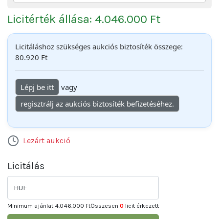
Licitérték állása: 4.046.000 Ft
Licitáláshoz szükséges aukciós biztosíték összege:
80.920 Ft
Lépj be itt
vagy
regisztrálj az aukciós biztosíték befizetéséhez.
Lezárt aukció
Licitálás
HUF
Minimum ajánlat
4.046.000 Ft
Összesen
0
licit érkezett