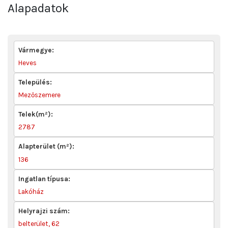
Alapadatok
Vármegye:
Heves
Település:
Mezőszemere
Telek(m²):
2787
Alapterület (m²):
136
Ingatlan típusa:
Lakóház
Helyrajzi szám:
belterület, 62