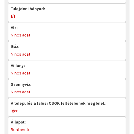
Tulajdoni hányad:
1/1
Víz:
Nincs adat
Gáz:
Nincs adat
Villany:
Nincs adat
Szennyvíz:
Nincs adat
A település a falusi CSOK feltételeinek megfelel.:
igen
Állapot:
Bontandó