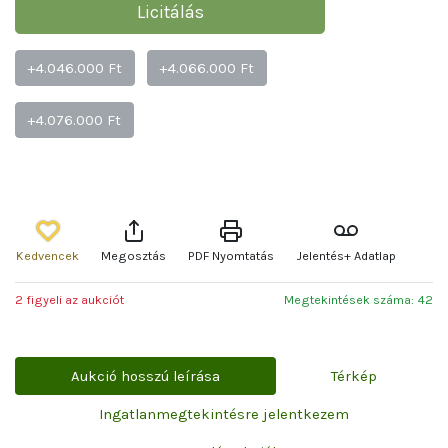
Licitálás
+4.046.000 Ft
+4.066.000 Ft
+4.076.000 Ft
Kedvencek
Megosztás
PDF Nyomtatás
Jelentés+ Adatlap
2 figyeli az aukciót
Megtekintések száma: 42
Aukció hosszú leírása
Térkép
Ingatlanmegtekintésre jelentkezem