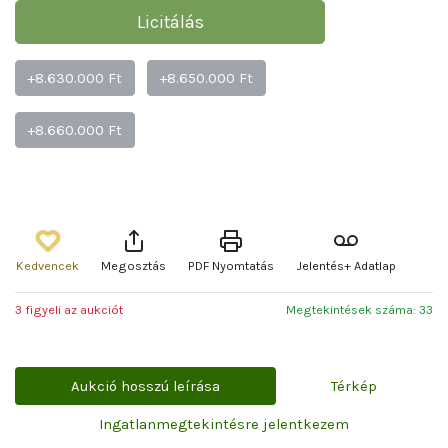
Licitálás
+8.630.000 Ft
+8.650.000 Ft
+8.660.000 Ft
Kedvencek
Megosztás
PDF Nyomtatás
Jelentés+ Adatlap
3 figyeli az aukciót
Megtekintések száma: 33
Aukció hosszú leírása
Térkép
Ingatlanmegtekintésre jelentkezem