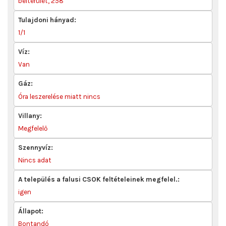
belterület, 258
Tulajdoni hányad:
1/1
Víz:
Van
Gáz:
Óra leszerelése miatt nincs
Villany:
Megfelelő
Szennyvíz:
Nincs adat
A település a falusi CSOK feltételeinek megfelel.:
igen
Állapot:
Bontandó