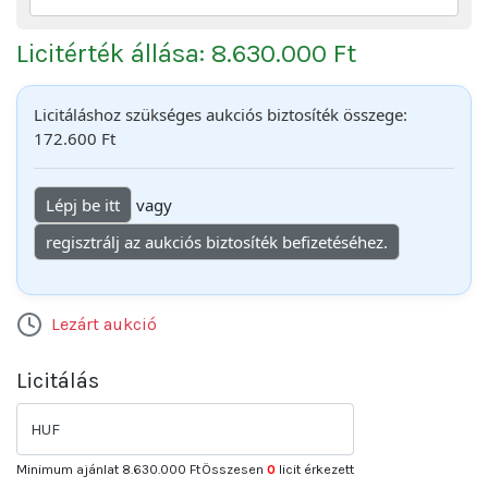
Licitérték állása: 8.630.000 Ft
Licitáláshoz szükséges aukciós biztosíték összege:
172.600 Ft
Lépj be itt
vagy
regisztrálj az aukciós biztosíték befizetéséhez.
Lezárt aukció
Licitálás
HUF
Minimum ajánlat
8.630.000 Ft
Összesen
0
licit érkezett