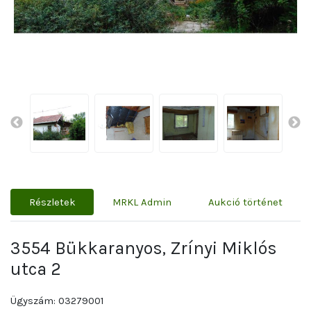
Részletek
MRKL Admin
Aukció történet
3554 Bükkaranyos, Zrínyi Miklós
utca 2
Ügyszám: 03279001