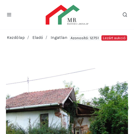
Kezdőlap
Eladó
Ingatlan
Azonosító: 12751
Lezárt aukció