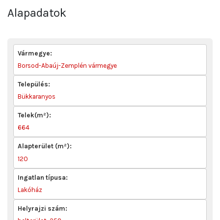
Alapadatok
Vármegye:
Borsod-Abaúj-Zemplén vármegye
Település:
Bükkaranyos
Telek(m²):
664
Alapterület (m²):
120
Ingatlan típusa:
Lakóház
Helyrajzi szám: