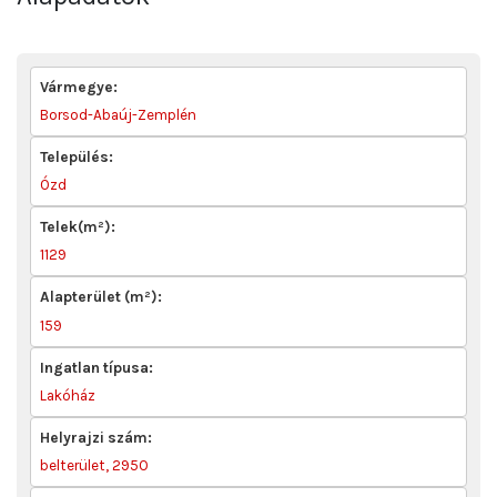
Vármegye:
Borsod-Abaúj-Zemplén
Település:
Ózd
Telek(m²):
1129
Alapterület (m²):
159
Ingatlan típusa:
Lakóház
Helyrajzi szám:
belterület, 2950