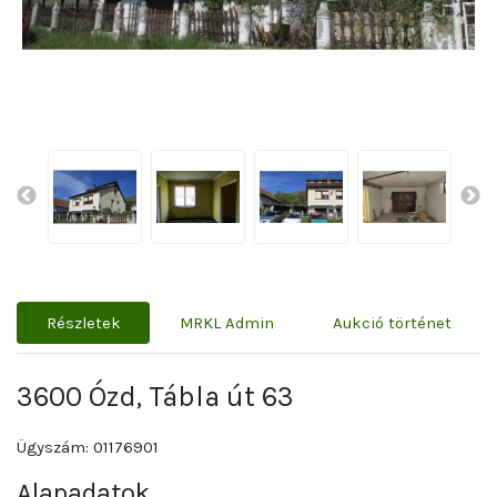
Részletek
MRKL Admin
Aukció történet
3600 Ózd, Tábla út 63
Ügyszám: 01176901
Alapadatok