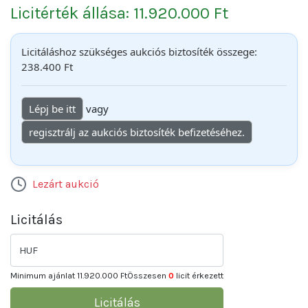
Licitérték állása: 11.920.000 Ft
Licitáláshoz szükséges aukciós biztosíték összege:
238.400 Ft
Lépj be itt
vagy
regisztrálj az aukciós biztosíték befizetéséhez.
Lezárt aukció
Licitálás
HUF
Minimum ajánlat
11.920.000 Ft
Összesen
0
licit érkezett
Licitálás