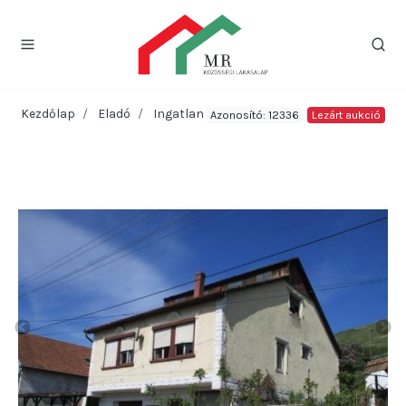
Kezdőlap
Eladó
Ingatlan
Azonosító: 12336
Lezárt aukció