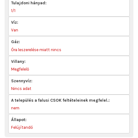
Tulajdoni hányad:
1/1
Víz:
Van
Gáz:
Óra leszerelése miatt nincs
Villany:
Megfelelő
Szennyvíz:
Nincs adat
A település a falusi CSOK feltételeinek megfelel.:
nem
Állapot:
Felújítandó