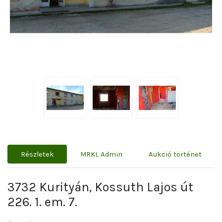
Részletek
MRKL Admin
Aukció történet
3732 Kurityán, Kossuth Lajos út
226. 1. em. 7.