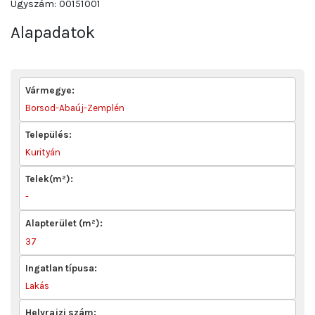
Ügyszám: 00151001
Alapadatok
Vármegye:
Borsod-Abaúj-Zemplén
Település:
Kurityán
Telek(m²):
-
Alapterület (m²):
37
Ingatlan típusa:
Lakás
Helyrajzi szám: