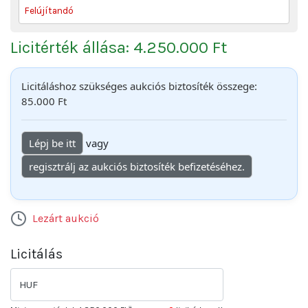
Felújítandó
Licitérték állása: 4.250.000 Ft
Licitáláshoz szükséges aukciós biztosíték összege:
85.000 Ft
Lépj be itt
vagy
regisztrálj az aukciós biztosíték befizetéséhez.
Lezárt aukció
Licitálás
HUF