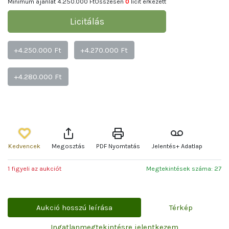
Minimum ajánlat
4.250.000 Ft
Összesen
0
licit érkezett
Licitálás
+4.250.000 Ft
+4.270.000 Ft
+4.280.000 Ft
Kedvencek
Megosztás
PDF Nyomtatás
Jelentés+ Adatlap
1 figyeli az aukciót
Megtekintések száma: 27
Aukció hosszú leírása
Térkép
Ingatlanmegtekintésre jelentkezem