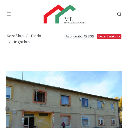
Kezdőlap
Eladó
Azonosító: 12602
Lezárt aukció
Ingatlan