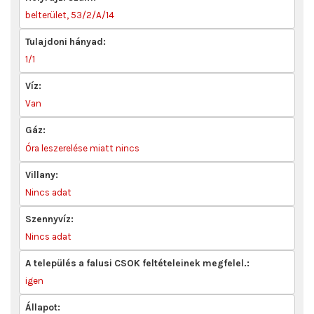
belterület, 53/2/A/14
Tulajdoni hányad:
1/1
Víz:
Van
Gáz:
Óra leszerelése miatt nincs
Villany:
Nincs adat
Szennyvíz:
Nincs adat
A település a falusi CSOK feltételeinek megfelel.:
igen
Állapot: