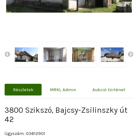
Részletek
MRKL Admin
Aukció történet
3800 Szikszó, Bajcsy-Zsilinszky út
42
Ügyszám: 03612901