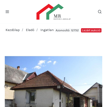
Kezdőlap
Eladó
Ingatlan
Azonosító: 12732
Lezárt aukció