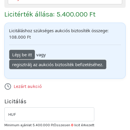
Licitérték állása: 5.400.000 Ft
Licitáláshoz szükséges aukciós biztosíték összege:
108.000 Ft
Lépj be itt
vagy
regisztrálj az aukciós biztosíték befizetéséhez.
Lezárt aukció
Licitálás
HUF
Minimum ajánlat
5.400.000 Ft
Összesen
0
licit érkezett