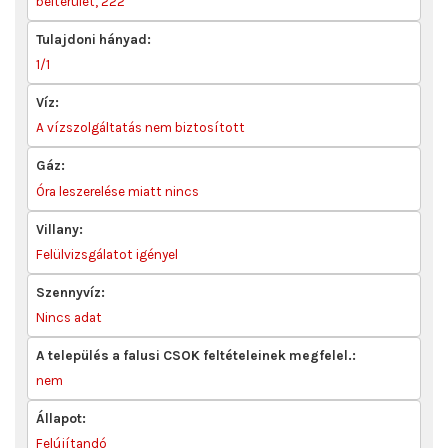
belterület, 222
Tulajdoni hányad:
1/1
Víz:
A vízszolgáltatás nem biztosított
Gáz:
Óra leszerelése miatt nincs
Villany:
Felülvizsgálatot igényel
Szennyvíz:
Nincs adat
A település a falusi CSOK feltételeinek megfelel.:
nem
Állapot:
Felújítandó