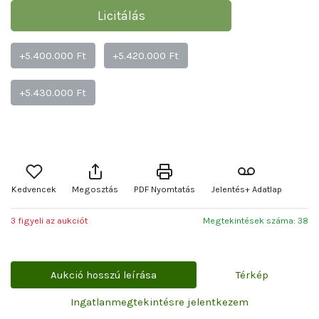
Licitálás
+5.400.000 Ft
+5.420.000 Ft
+5.430.000 Ft
Kedvencek
Megosztás
PDF Nyomtatás
Jelentés+ Adatlap
3 figyeli az aukciót
Megtekintések száma: 38
Aukció hosszú leírása
Térkép
Ingatlanmegtekintésre jelentkezem