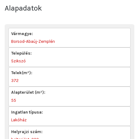
Alapadatok
Vármegye:
Borsod-Abaúj-Zemplén
Település:
Szikszó
Telek(m²):
372
Alapterület (m²):
55
Ingatlan típusa:
Lakóház
Helyrajzi szám: