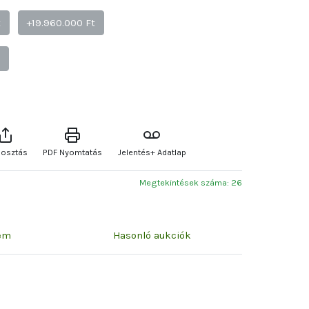
t
+19.960.000 Ft
t
osztás
PDF Nyomtatás
Jelentés+ Adatlap
Megtekintések száma: 26
zem
Hasonló aukciók