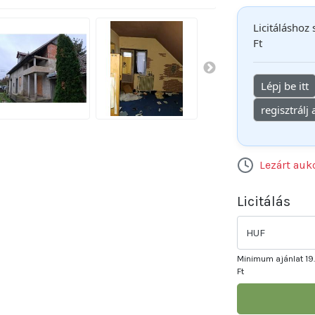
Licitáláshoz
Ft
Lépj be itt
regisztrálj
Lezárt auk
Licitálás
HUF
Minimum ajánlat
19
Ft