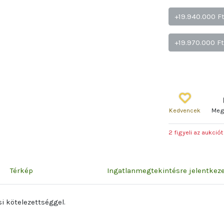
+19.940.000 F
+19.970.000 F
Kedvencek
Meg
2 figyeli az aukciót
Térkép
Ingatlanmegtekintésre jelentke
i kötelezettséggel.