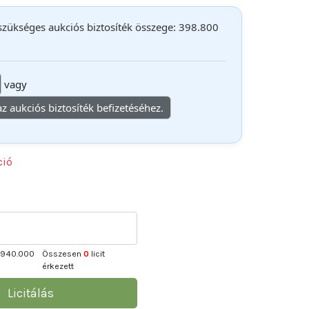
 szükséges aukciós biztosíték összege: 398.800
vagy
 az aukciós biztosíték befizetéséhez.
ció
.940.000
Összesen
0
licit
érkezett
Licitálás