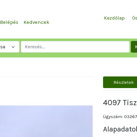
Kezdőlap
Ös
Belépés
Kedvencek
ása
Részletek
4097 Tis
Ügyszám: 0326
Alapadato