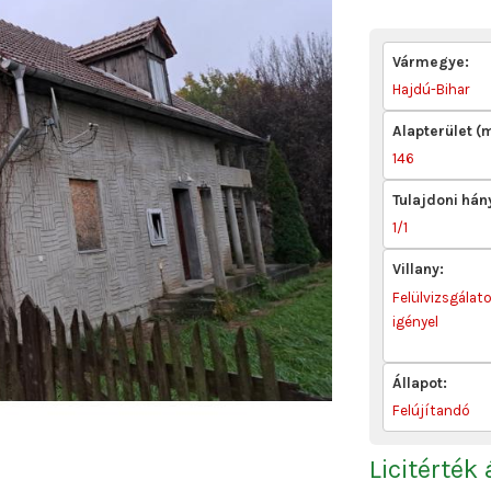
Vármegye:
Hajdú-Bihar
Alapterület (
146
Tulajdoni hán
1/1
Villany:
Felülvizsgálat
igényel
Állapot:
Felújítandó
Licitérték