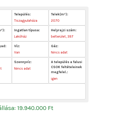
Település:
Telek(m²):
Tiszagyulaháza
2070
m²):
Ingatlan típusa:
Helyrajzi szám:
Lakóház
belterület, 397
yad:
Víz:
Gáz:
Van
Nincs adat
Szennyvíz:
A település a falusi
CSOK feltételeinek
ot
Nincs adat
megfelel.:
igen
 állása: 19.940.000 Ft