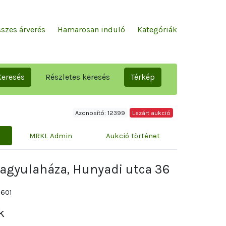
szes árverés
Hamarosan induló
Kategóriák
Keresés
Részletes keresés
Térkép
Azonosító: 12399
Lezárt aukció
MRKL Admin
Aukció történet
zagyulaháza, Hunyadi utca 36
7601
k