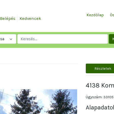
Kezdőlap
Ös
Belépés
Kedvencek
ása
Részletek
4138 Komá
Ügyszám: 33105
Alapadato