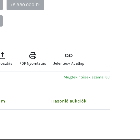
+8.980.000 Ft
osztás
PDF Nyomtatás
Jelentés+ Adatlap
Megtekintések száma: 33
zem
Hasonló aukciók