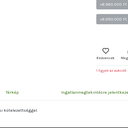
+8.960.000 Ft
+8.990.000 Ft
Kedvencek
Meg
1 figyeli az aukciót
Térkép
Ingatlanmegtekintésre jelentke
i kötelezettséggel.