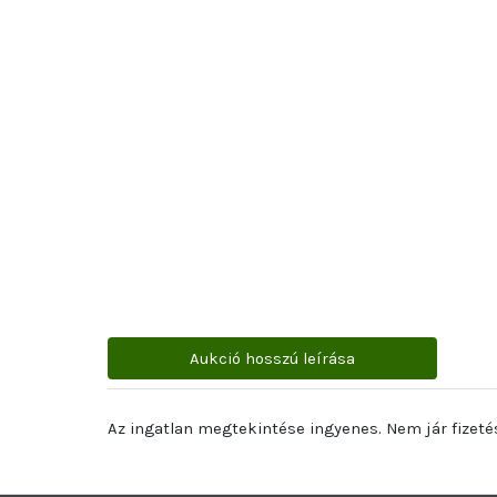
Aukció hosszú leírása
Az ingatlan megtekintése ingyenes. Nem jár fizetés