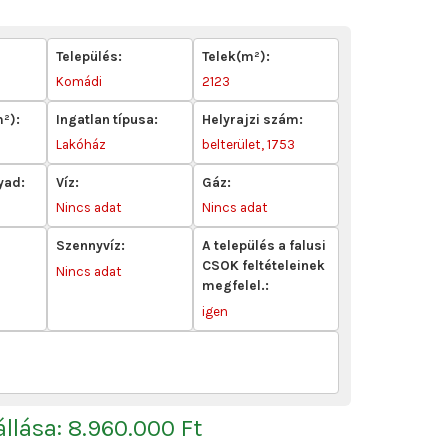
Település:
Telek(m²):
Komádi
2123
m²):
Ingatlan típusa:
Helyrajzi szám:
Lakóház
belterület, 1753
yad:
Víz:
Gáz:
Nincs adat
Nincs adat
Szennyvíz:
A település a falusi
CSOK feltételeinek
Nincs adat
megfelel.:
igen
 állása: 8.960.000 Ft