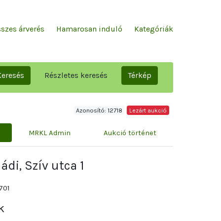
szes árverés
Hamarosan induló
Kategóriák
Keresés
Részletes keresés
Térkép
Azonosító: 12718
Lezárt aukció
MRKL Admin
Aukció történet
di, Szív utca 1
701
k