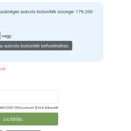
 szükséges aukciós biztosíték összege: 179.200
vagy
 az aukciós biztosíték befizetéséhez.
ció
960.000 Ft
Összesen
0
licit érkezett
Licitálás