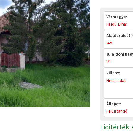
Vármegye:
Hajdú-Bihar
Alapterület (
145
Tulajdoni hán
1/1
Villany:
Nincs adat
Állapot:
Felújítandó
Licitérték