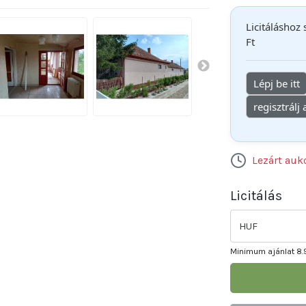
Licitáláshoz
Ft
Lépj be itt
regisztrálj
Lezárt auk
Licitálás
HUF
Minimum ajánlat
8.