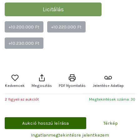
Licitálás
+10.200.000 Ft
+10.220.000 Ft
+10.230.000 Ft
Kedvencek
Megosztás
PDF Nyomtatás
Jelentés+ Adatlap
2 figyeli az aukciót
Megtekintések száma: 30
Aukció hosszú leírása
Térkép
Ingatlanmegtekintésre jelentkezem