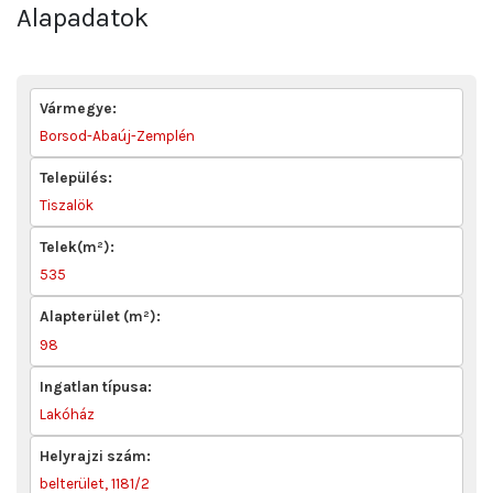
Alapadatok
Vármegye:
Borsod-Abaúj-Zemplén
Település:
Tiszalök
Telek(m²):
535
Alapterület (m²):
98
Ingatlan típusa:
Lakóház
Helyrajzi szám:
belterület, 1181/2