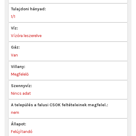
Tulajdoni hányad:
1/1
Víz:
Vízóra leszerelve
Gáz:
Van
Villany:
Megfelelő
Szennyvíz:
Nincs adat
A település a falusi CSOK feltételeinek megfelel.:
nem
Állapot:
Felújítandó