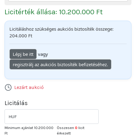
Licitérték állása: 10.200.000 Ft
Licitáláshoz szükséges aukciós biztosíték összege:
204.000 Ft
Lépj be itt
vagy
regisztrálj az aukciós biztosíték befizetéséhez.
Lezárt aukció
Licitálás
HUF
Minimum ajánlat
10.200.000
Összesen
0
licit
Ft
érkezett