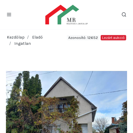
Kezdőlap
Eladó
Azonosító: 12652
Lezárt aukció
Ingatlan