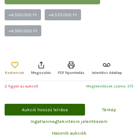
+4.550.000 Ft
+4.570.000 Ft
+4.580.000 Ft
Kedvencek
Megosztás
PDF Nyomtatás
Jelentés+ Adatlap
2 figyeli az aukciót
Megtekintések száma: 373
Aukció hosszú leírása
Térkép
Ingatlanmegtekintésre jelentkezem
Hasonló aukciók