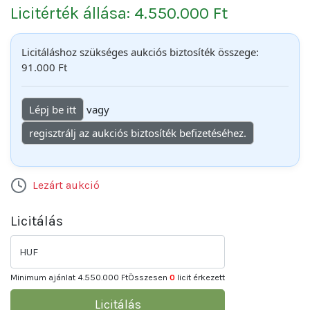
Licitérték állása: 4.550.000 Ft
Licitáláshoz szükséges aukciós biztosíték összege:
91.000 Ft
Lépj be itt
vagy
regisztrálj az aukciós biztosíték befizetéséhez.
Lezárt aukció
Licitálás
HUF
Minimum ajánlat
4.550.000 Ft
Összesen
0
licit érkezett
Licitálás