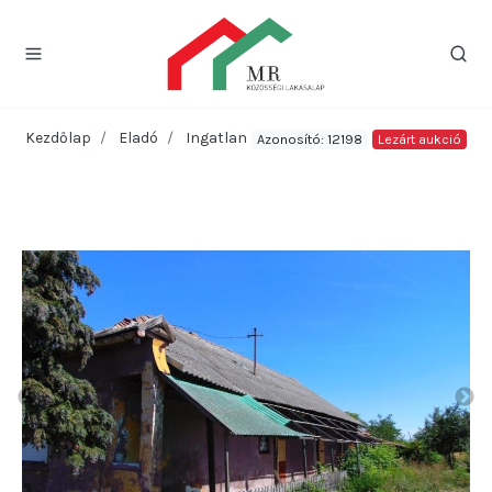
Kezdőlap
Eladó
Ingatlan
Azonosító: 12198
Lezárt aukció