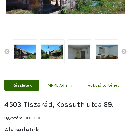
Részletek
MRKL Admin
Aukció történet
4503 Tiszarád, Kossuth utca 69.
Ügyszám: 00811201
Alapadatok