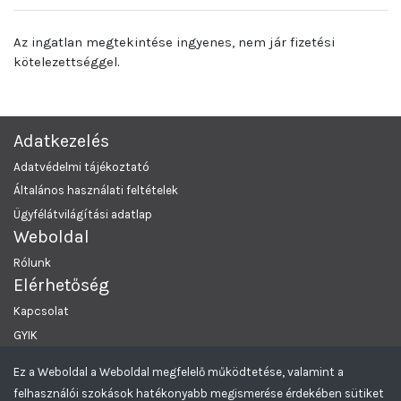
Az ingatlan megtekintése ingyenes, nem jár fizetési
kötelezettséggel.
Adatkezelés
Adatvédelmi tájékoztató
Általános használati feltételek
Ügyfélátvilágítási adatlap
Weboldal
Rólunk
Elérhetőség
Kapcsolat
GYIK
Ez a Weboldal a Weboldal megfelelő működtetése, valamint a
MRKL Budapest
© 2026 Minden Jog Fenntartva.
felhasználói szokások hatékonyabb megismerése érdekében sütiket