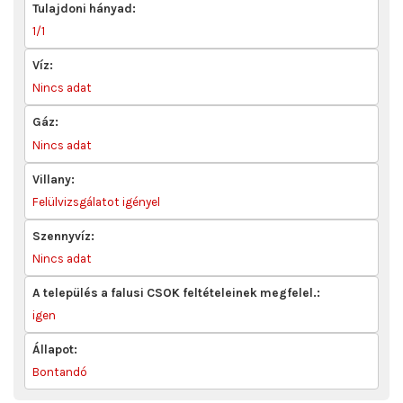
Tulajdoni hányad:
1/1
Víz:
Nincs adat
Gáz:
Nincs adat
Villany:
Felülvizsgálatot igényel
Szennyvíz:
Nincs adat
A település a falusi CSOK feltételeinek megfelel.:
igen
Állapot:
Bontandó