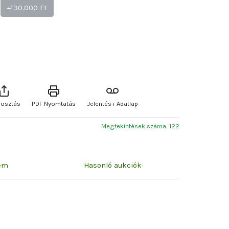
+130.000 Ft
osztás
PDF Nyomtatás
Jelentés+ Adatlap
Megtekintések száma: 122
zem
Hasonló aukciók