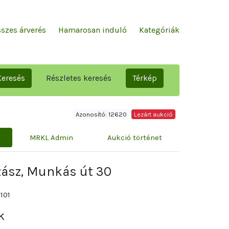
szes árverés
Hamarosan induló
Kategóriák
Keresés
Részletes keresés
Térkép
Azonosító: 12620
Lezárt aukció
MRKL Admin
Aukció történet
zász, Munkás út 30
101
k