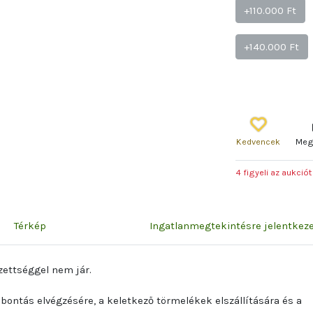
+110.000 Ft
+140.000 Ft
Kedvencek
Meg
4 figyeli az aukciót
Térkép
Ingatlanmegtekintésre jelentke
zettséggel nem jár.
a bontás elvégzésére, a keletkező törmelékek elszállítására és a