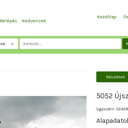
Kezdőlap
Ös
Belépés
Kedvencek
ása
Részletek
5052 Újs
Ügyszám: 02429
Alapadato