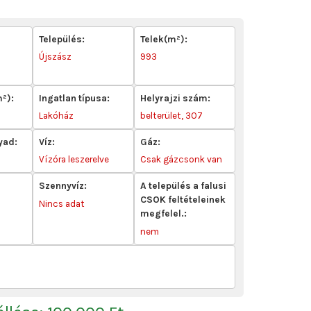
Település:
Telek(m²):
-
Újszász
993
m²):
Ingatlan típusa:
Helyrajzi szám:
Lakóház
belterület, 307
yad:
Víz:
Gáz:
Vízóra leszerelve
Csak gázcsonk van
Szennyvíz:
A település a falusi
CSOK feltételeinek
Nincs adat
megfelel.:
nem