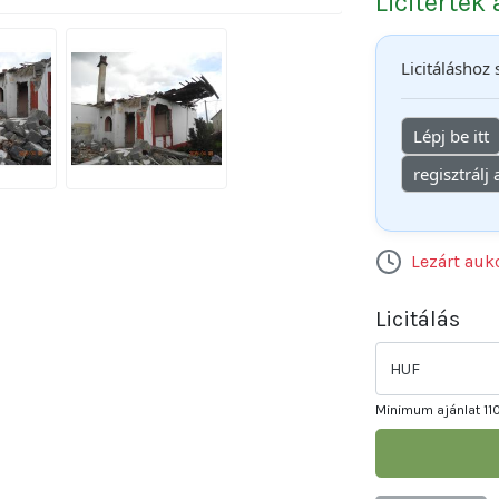
Licitérték 
Licitáláshoz
Lépj be itt
regisztrálj
Lezárt auk
Licitálás
HUF
Minimum ajánlat
11