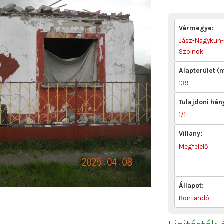
Vármegye:
Jász-Nagykun
Szolnok
Alapterület (
139
Tulajdoni hán
1/1
Villany:
Megfelelő
Állapot:
Bontandó