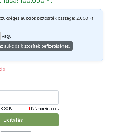
állása: 100.000 Ft
 szükséges aukciós biztosíték összege: 2.000 Ft
vagy
 az aukciós biztosíték befizetéséhez.
ció
0.000 Ft
1
licit már érkezett
Licitálás