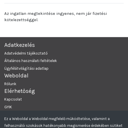
Az ingatlan megtekintése ingyenes, nem jár fizetési
kötelezettséggel.
Adatkezelés
Adatvédelmi tájékoztató
Általános használati feltételek
Ügyfélátvilágítási adatlap
Weboldal
Rólunk
Elérhetőség
Kapcsolat
GYIK
Ez a Weboldal a Weboldal megfelelő működtetése, valamint a
MRKL Budapest
© 2026 Minden Jog Fenntartva.
felhasználói szokások hatékonyabb megismerése érdekében sütiket