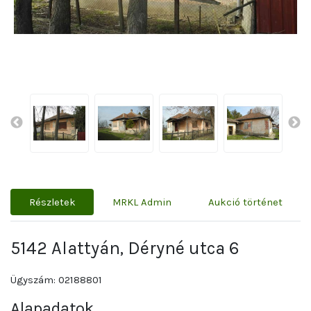
Részletek
MRKL Admin
Aukció történet
5142 Alattyán, Déryné utca 6
Ügyszám: 02188801
Alapadatok