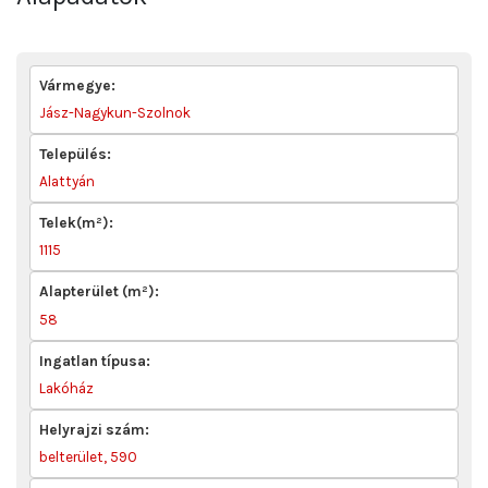
Vármegye:
Jász-Nagykun-Szolnok
Település:
Alattyán
Telek(m²):
1115
Alapterület (m²):
58
Ingatlan típusa:
Lakóház
Helyrajzi szám:
belterület, 590