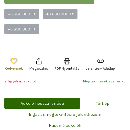
+3.860.000 Ft
+3.880.000 Ft
+3.890.000 Ft
Kedvencek
Megosztás
PDF Nyomtatás
Jelentés+ Adatlap
2 figyeli az aukciót
Megtekintések száma: 70
Aukció hosszú leírása
Térkép
Ingatlanmegtekintésre jelentkezem
Hasonló aukciók