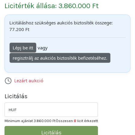
Licitérték állása: 3.860.000 Ft
Licitáláshoz szükséges aukciós biztosíték összege:
77.200 Ft
Lépj be itt
vagy
regisztrálj az aukciós biztosíték befizetéséhez.
Lezárt aukció
Licitálás
HUF
Minimum ajánlat
3.860.000 Ft
Összesen
0
licit érkezett
Licitálás