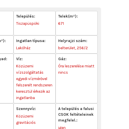
Település:
Telek(m²):
-
Tiszapüspöki
671
m²):
Ingatlan típusa:
Helyrajzi szám:
Lakóház
belterület, 256/2
yad:
Víz:
Gáz:
Közüzemi
Óra leszerelése miatt
vízszolgáltatás
nincs
egyedi vízmérővel
felszerelt rendszeren
keresztül érkezik az
ingatlanba
Szennyvíz:
A település a falusi
CSOK feltételeinek
Közüzemi
megfelel.:
gravitációs
igen