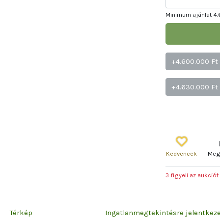
Minimum ajánlat
4.
+4.600.000 Ft
+4.630.000 Ft
Kedvencek
Meg
3 figyeli az aukciót
Térkép
Ingatlanmegtekintésre jelentke