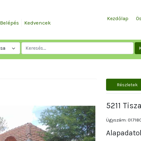
Kezdőlap
Ös
Belépés
Kedvencek
ása
Részletek
5211 Tisz
Ügyszám: 01718
Alapadato