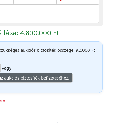
 állása: 4.600.000 Ft
 szükséges aukciós biztosíték összege: 92.000 Ft
vagy
 az aukciós biztosíték befizetéséhez.
ció