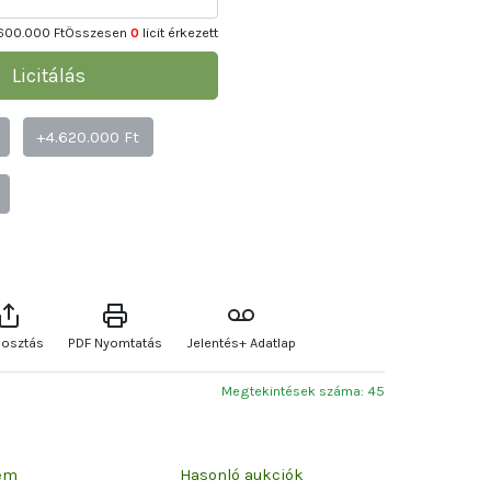
600.000 Ft
Összesen
0
licit érkezett
Licitálás
+4.620.000 Ft
osztás
PDF Nyomtatás
Jelentés+ Adatlap
Megtekintések száma: 45
zem
Hasonló aukciók