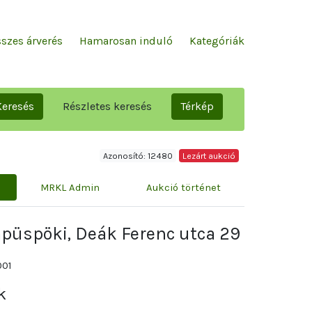
szes árverés
Hamarosan induló
Kategóriák
Keresés
Részletes keresés
Térkép
Azonosító: 12480
Lezárt aukció
MRKL Admin
Aukció történet
apüspöki, Deák Ferenc utca 29
001
k