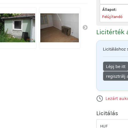
Állapot:
Felújítandó
Licitérték
Licitáláshoz
Lépj be itt
regisztrálj
Lezárt auk
Licitálás
HUF