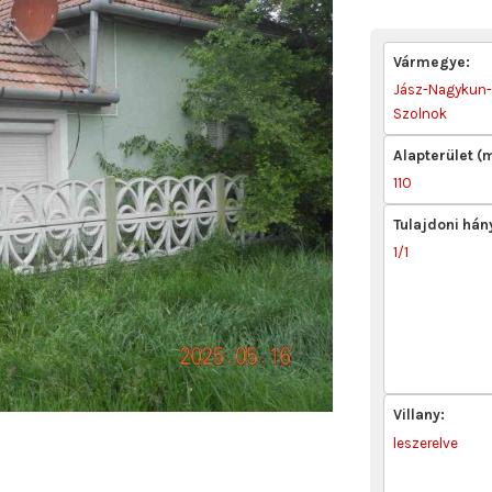
Vármegye:
Jász-Nagykun
Szolnok
Alapterület (
110
Tulajdoni hán
1/1
Villany:
leszerelve