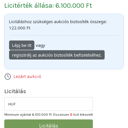
Licitérték állása: 6.100.000 Ft
Licitáláshoz szükséges aukciós biztosíték összege:
122.000 Ft
Lépj be itt
vagy
regisztrálj az aukciós biztosíték befizetéséhez.
Lezárt aukció
Licitálás
HUF
Minimum ajánlat
6.100.000 Ft
Összesen
0
licit érkezett
Licitálás