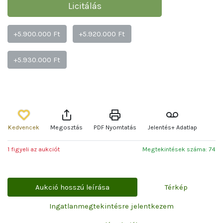
Licitálás
+5.900.000 Ft
+5.920.000 Ft
+5.930.000 Ft
Kedvencek
Megosztás
PDF Nyomtatás
Jelentés+ Adatlap
1 figyeli az aukciót
Megtekintések száma: 74
Aukció hosszú leírása
Térkép
Ingatlanmegtekintésre jelentkezem