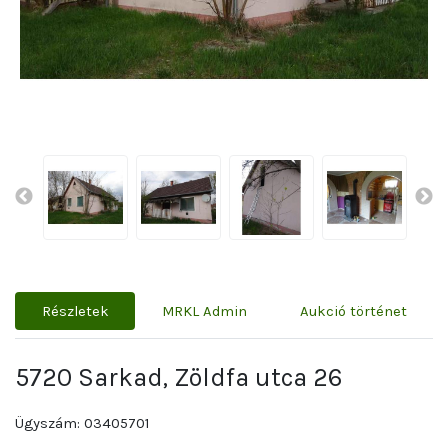
Részletek
MRKL Admin
Aukció történet
5720 Sarkad, Zöldfa utca 26
Ügyszám: 03405701