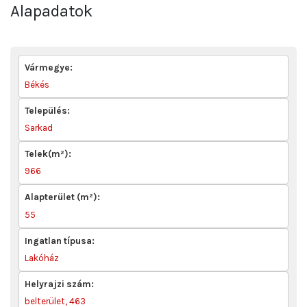
Alapadatok
Vármegye:
Békés
Település:
Sarkad
Telek(m²):
966
Alapterület (m²):
55
Ingatlan típusa:
Lakóház
Helyrajzi szám:
belterület, 463