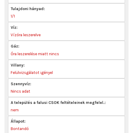
Tulajdoni hányad:
1/1
Víz:
Vízóra leszerelve
Gáz:
Óra leszerelése miatt nincs
Villany:
Felülvizsgálatot igényel
Szennyvíz:
Nincs adat
A település a falusi CSOK feltételeinek megfelel.:
nem
Állapot:
Bontandó