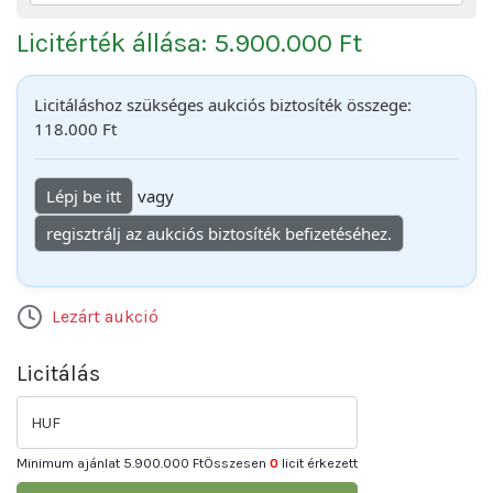
Licitérték állása: 5.900.000 Ft
Licitáláshoz szükséges aukciós biztosíték összege:
118.000 Ft
Lépj be itt
vagy
regisztrálj az aukciós biztosíték befizetéséhez.
Lezárt aukció
Licitálás
HUF
Minimum ajánlat
5.900.000 Ft
Összesen
0
licit érkezett