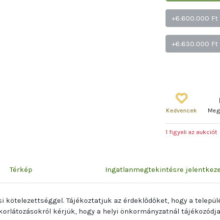
+6.600.000 Ft
+6.630.000 Ft
Kedvencek
Meg
1 figyeli az aukciót
Térkép
Ingatlanmegtekintésre jelentke
si kötelezettséggel.
Tájékoztatjuk az érdeklődőket, hogy a telepü
 korlátozásokról kérjük, hogy a helyi önkormányzatnál tájékozódj