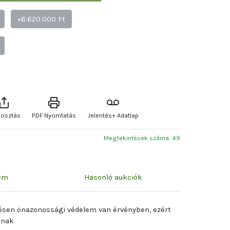
+6.620.000 Ft
osztás
PDF Nyomtatás
Jelentés+ Adatlap
Megtekintések száma: 49
zem
Hasonló aukciók
lésen önazonossági védelem van érvényben, ezért
anak