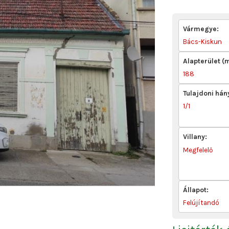
Vármegye:
Bács-Kiskun
Alapterület (
188
Tulajdoni hán
1/1
Villany:
Megfelelő
Állapot:
Felújítandó