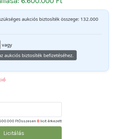
 állása: 6.600.000 Ft
 szükséges aukciós biztosíték összege: 132.000
vagy
 az aukciós biztosíték befizetéséhez.
ció
600.000 Ft
Összesen
0
licit érkezett
Licitálás