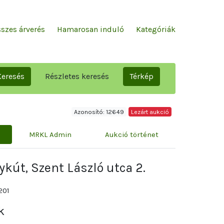
szes árverés
Hamarosan induló
Kategóriák
Keresés
Részletes keresés
Térkép
Azonosító: 12649
Lezárt aukció
MRKL Admin
Aukció történet
kút, Szent László utca 2.
201
k