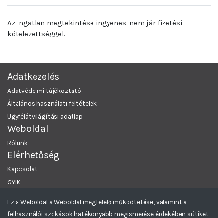
Az ingatlan megtekintése ingyenes, nem jár fizetési
kötelezettséggel.
Adatkezelés
Adatvédelmi tájékoztató
Általános használati feltételek
Ügyfélátvilágítási adatlap
Weboldal
Rólunk
Elérhetőség
Kapcsolat
GYIK
Ez a Weboldal a Weboldal megfelelő működtetése, valamint a
MRKL Budapest
© 2026 Minden Jog Fenntartva.
felhasználói szokások hatékonyabb megismerése érdekében sütiket