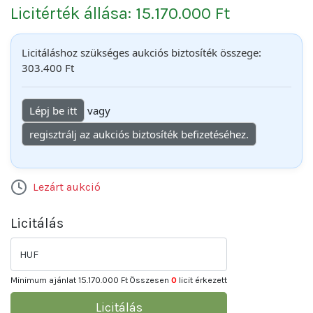
Licitérték állása: 15.170.000 Ft
Licitáláshoz szükséges aukciós biztosíték összege:
303.400 Ft
Lépj be itt
vagy
regisztrálj az aukciós biztosíték befizetéséhez.
Lezárt aukció
Licitálás
HUF
Minimum ajánlat
15.170.000 Ft
Összesen
0
licit érkezett
Licitálás