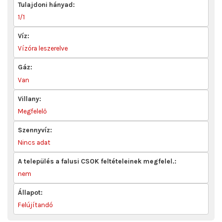
Tulajdoni hányad:
1/1
Víz:
Vízóra leszerelve
Gáz:
Van
Villany:
Megfelelő
Szennyvíz:
Nincs adat
A település a falusi CSOK feltételeinek megfelel.:
nem
Állapot:
Felújítandó