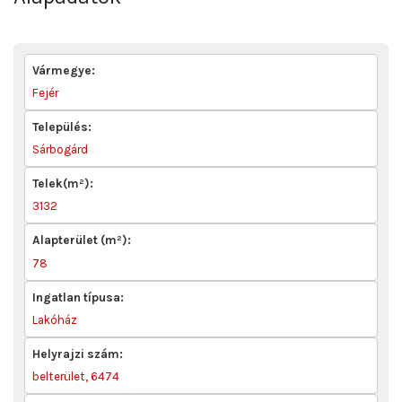
Vármegye:
Fejér
Település:
Sárbogárd
Telek(m²):
3132
Alapterület (m²):
78
Ingatlan típusa:
Lakóház
Helyrajzi szám:
belterület, 6474