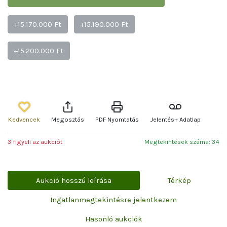
+15.170.000 Ft
+15.190.000 Ft
+15.200.000 Ft
Kedvencek
Megosztás
PDF Nyomtatás
Jelentés+ Adatlap
3 figyeli az aukciót
Megtekintések száma: 34
Aukció hosszú leírása
Térkép
Ingatlanmegtekintésre jelentkezem
Hasonló aukciók