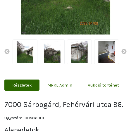
Részletek
MRKL Admin
Aukció történet
7000 Sárbogárd, Fehérvári utca 96.
Ügyszám: 00586001
Alapadatok