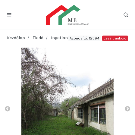
Kezdőlap
Eladó
Ingatlan
Azonosító: 12394
Lezárt aukció