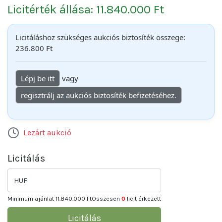
Licitérték állása: 11.840.000 Ft
Licitáláshoz szükséges aukciós biztosíték összege:
236.800 Ft
Lépj be itt
vagy
regisztrálj az aukciós biztosíték befizetéséhez.
Lezárt aukció
Licitálás
HUF
Minimum ajánlat
11.840.000 Ft
Összesen
0
licit érkezett
Licitálás