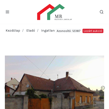
Kezdőlap
Eladó
Ingatlan
Azonosító: 12387
Lezárt aukció