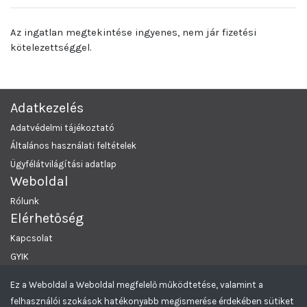
Az ingatlan megtekintése ingyenes, nem jár fizetési
kötelezettséggel.
Adatkezelés
Adatvédelmi tájékoztató
Általános használati feltételek
Ügyfélátvilágítási adatlap
Weboldal
Rólunk
Elérhetőség
Kapcsolat
GYIK
Ez a Weboldal a Weboldal megfelelő működtetése, valamint a
MRKL Budapest
© 2026 Minden Jog Fenntartva.
felhasználói szokások hatékonyabb megismerése érdekében sütiket