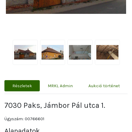
Részletek
MRKL Admin
Aukció történet
7030 Paks, Jámbor Pál utca 1.
Ügyszám: 00766601
Alapadatok