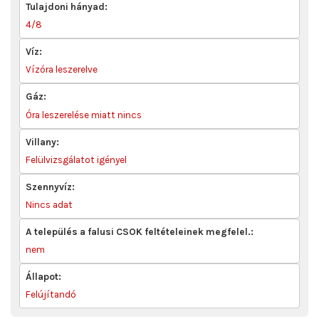
Tulajdoni hányad:
4/8
Víz:
Vízóra leszerelve
Gáz:
Óra leszerelése miatt nincs
Villany:
Felülvizsgálatot igényel
Szennyvíz:
Nincs adat
A település a falusi CSOK feltételeinek megfelel.:
nem
Állapot:
Felújítandó