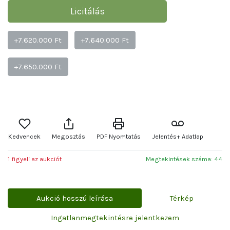
Licitálás
+7.620.000 Ft
+7.640.000 Ft
+7.650.000 Ft
Kedvencek
Megosztás
PDF Nyomtatás
Jelentés+ Adatlap
1 figyeli az aukciót
Megtekintések száma: 44
Aukció hosszú leírása
Térkép
Ingatlanmegtekintésre jelentkezem