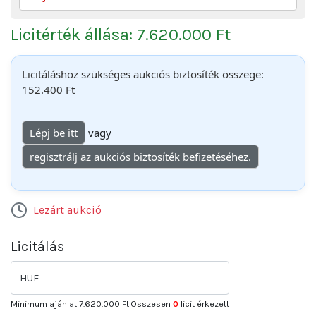
Licitérték állása: 7.620.000 Ft
Licitáláshoz szükséges aukciós biztosíték összege:
152.400 Ft
Lépj be itt
vagy
regisztrálj az aukciós biztosíték befizetéséhez.
Lezárt aukció
Licitálás
HUF
Minimum ajánlat
7.620.000 Ft
Összesen
0
licit érkezett