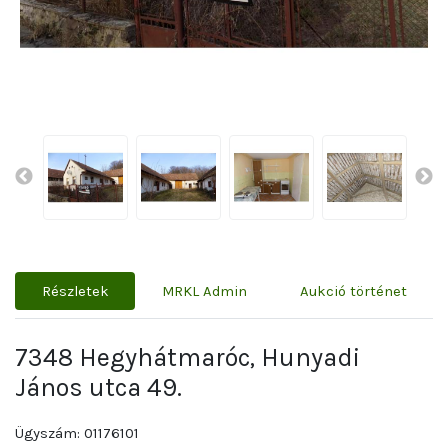
Részletek
MRKL Admin
Aukció történet
7348 Hegyhátmaróc, Hunyadi
János utca 49.
Ügyszám: 01176101