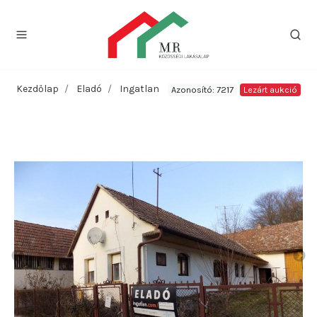
Kezdőlap
Eladó
Ingatlan
Azonosító: 7217
Lezárt aukció