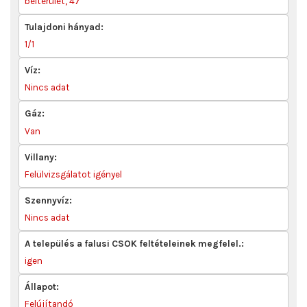
belterület, 47
Tulajdoni hányad:
1/1
Víz:
Nincs adat
Gáz:
Van
Villany:
Felülvizsgálatot igényel
Szennyvíz:
Nincs adat
A település a falusi CSOK feltételeinek megfelel.:
igen
Állapot:
Felújítandó