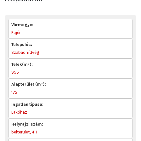
Vármegye:
Fejér
Település:
Szabadhídvég
Telek(m²):
955
Alapterület (m²):
172
Ingatlan típusa:
Lakóház
Helyrajzi szám:
belterület, 411