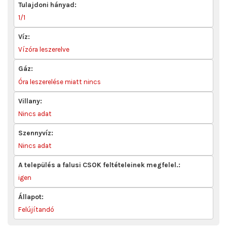
Tulajdoni hányad:
1/1
Víz:
Vízóra leszerelve
Gáz:
Óra leszerelése miatt nincs
Villany:
Nincs adat
Szennyvíz:
Nincs adat
A település a falusi CSOK feltételeinek megfelel.:
igen
Állapot:
Felújítandó