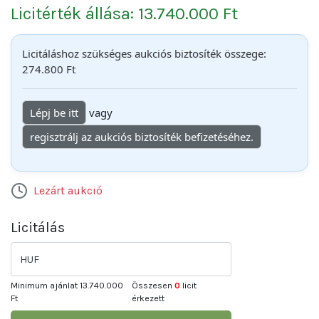
Licitérték állása: 13.740.000 Ft
Licitáláshoz szükséges aukciós biztosíték összege:
274.800 Ft
Lépj be itt
vagy
regisztrálj az aukciós biztosíték befizetéséhez.
Lezárt aukció
Licitálás
HUF
Minimum ajánlat
13.740.000
Összesen
0
licit
Ft
érkezett