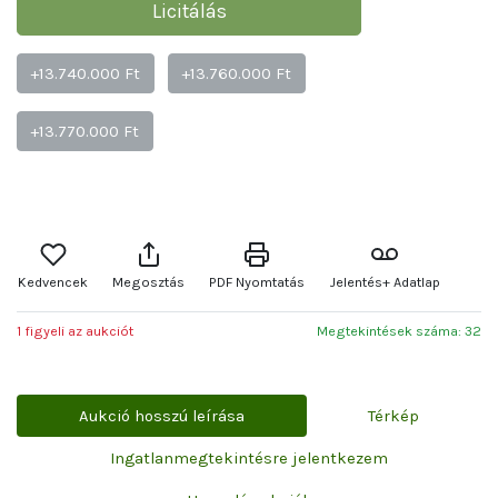
Licitálás
+13.740.000 Ft
+13.760.000 Ft
+13.770.000 Ft
Kedvencek
Megosztás
PDF Nyomtatás
Jelentés+ Adatlap
1 figyeli az aukciót
Megtekintések száma: 32
Aukció hosszú leírása
Térkép
Ingatlanmegtekintésre jelentkezem