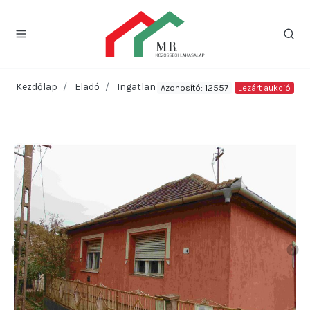
Kezdőlap
Eladó
Ingatlan
Azonosító: 12557
Lezárt aukció