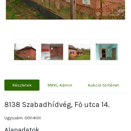
Részletek
MRKL Admin
Aukció történet
8138 Szabadhídvég, Fő utca 14.
Ügyszám: 00114101
Alapadatok