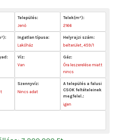
Település:
Telek(m²):
Jenő
2166
m²):
Ingatlan típusa:
Helyrajzi szám:
Lakóház
belterület, 459/1
yad:
Víz:
Gáz:
Van
Óra leszerelése miatt
nincs
Szennyvíz:
A település a falusi
CSOK feltételeinek
ot
Nincs adat
megfelel.:
igen