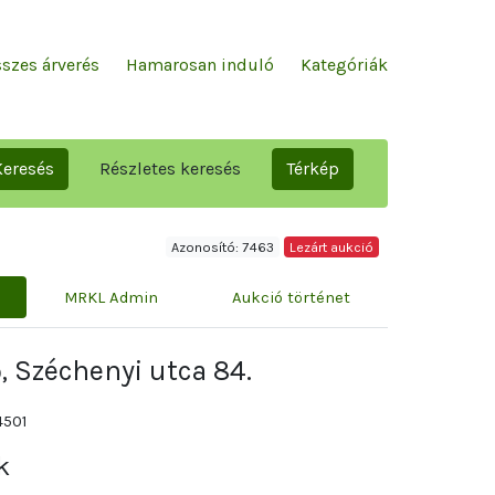
szes árverés
Hamarosan induló
Kategóriák
Keresés
Részletes keresés
Térkép
Azonosító: 7463
Lezárt aukció
MRKL Admin
Aukció történet
, Széchenyi utca 84.
4501
k