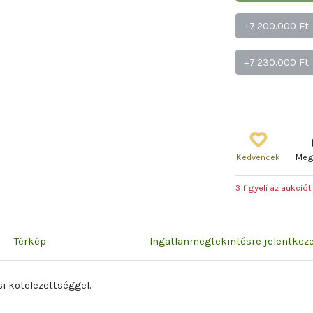
+7.200.000 Ft
+7.230.000 Ft
Kedvencek
Meg
3 figyeli az aukciót
Térkép
Ingatlanmegtekintésre jelentke
i kötelezettséggel.