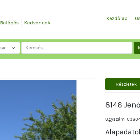
Kezdőlap
Ös
Belépés
Kedvencek
ása
Részletek
8146 Jenő
Ügyszám: 0380
Alapadato