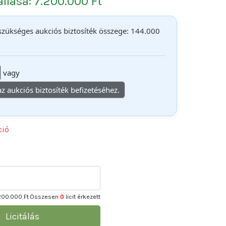
 állása: 7.200.000 Ft
 szükséges aukciós biztosíték összege: 144.000
vagy
 az aukciós biztosíték befizetéséhez.
ció
200.000 Ft
Összesen
0
licit érkezett
Licitálás