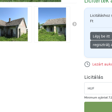
Licitérték
Licitáláshoz
Ft
Lépj be itt
regisztrálj
Lezárt auk
Licitálás
HUF
Minimum ajánlat
7.