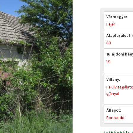
Vármegye:
Fejér
Alapterület (
93
Tulajdoni hán
1/1
Villany:
Felülvizsgálat
igényel
Állapot:
Bontandó