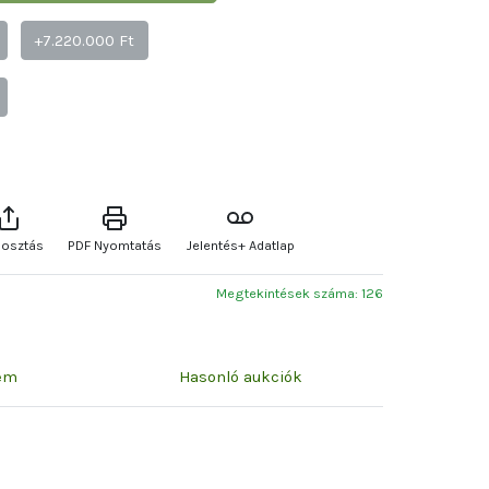
+7.220.000 Ft
osztás
PDF Nyomtatás
Jelentés+ Adatlap
Megtekintések száma: 126
zem
Hasonló aukciók