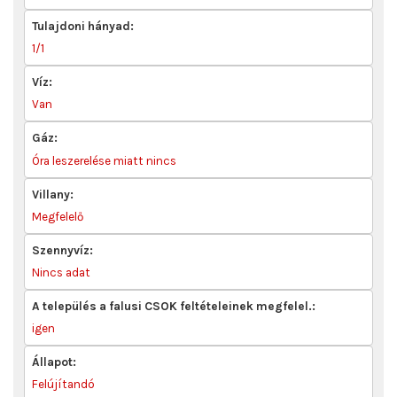
Tulajdoni hányad:
1/1
Víz:
Van
Gáz:
Óra leszerelése miatt nincs
Villany:
Megfelelő
Szennyvíz:
Nincs adat
A település a falusi CSOK feltételeinek megfelel.:
igen
Állapot:
Felújítandó