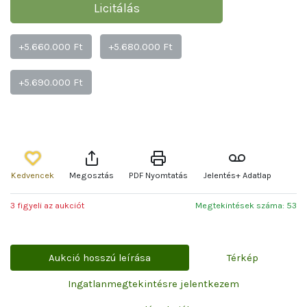
Licitálás
+5.660.000 Ft
+5.680.000 Ft
+5.690.000 Ft
Kedvencek
Megosztás
PDF Nyomtatás
Jelentés+ Adatlap
3 figyeli az aukciót
Megtekintések száma: 53
Aukció hosszú leírása
Térkép
Ingatlanmegtekintésre jelentkezem