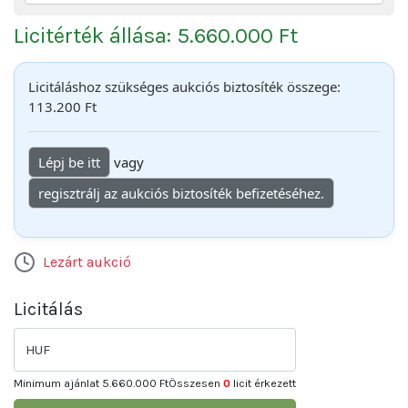
Licitérték állása: 5.660.000 Ft
Licitáláshoz szükséges aukciós biztosíték összege:
113.200 Ft
Lépj be itt
vagy
regisztrálj az aukciós biztosíték befizetéséhez.
Lezárt aukció
Licitálás
HUF
Minimum ajánlat
5.660.000 Ft
Összesen
0
licit érkezett