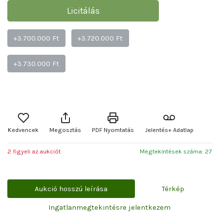
Licitálás
+3.700.000 Ft
+3.720.000 Ft
+3.730.000 Ft
Kedvencek
Megosztás
PDF Nyomtatás
Jelentés+ Adatlap
2 figyeli az aukciót
Megtekintések száma: 27
Aukció hosszú leírása
Térkép
Ingatlanmegtekintésre jelentkezem