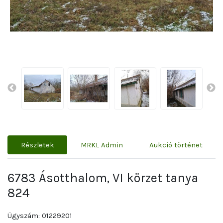
Részletek
MRKL Admin
Aukció történet
6783 Ásotthalom, VI körzet tanya
824
Ügyszám: 01229201