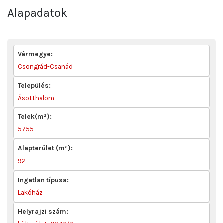
Alapadatok
Vármegye:
Csongrád-Csanád
Település:
Ásotthalom
Telek(m²):
5755
Alapterület (m²):
92
Ingatlan típusa:
Lakóház
Helyrajzi szám: