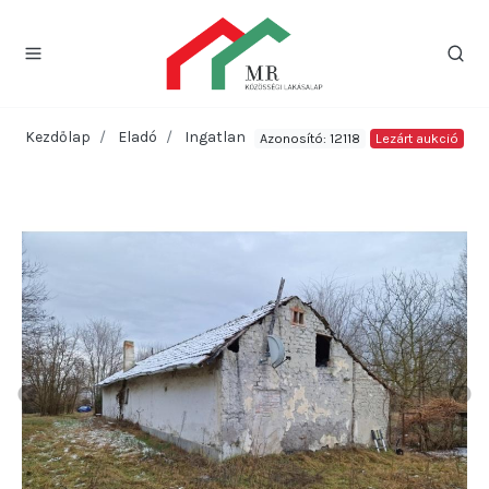
Kezdőlap
Eladó
Ingatlan
Azonosító: 12118
Lezárt aukció