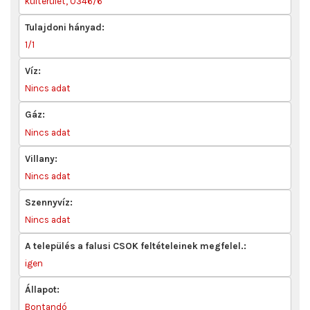
külterület, 0346/6
Tulajdoni hányad:
1/1
Víz:
Nincs adat
Gáz:
Nincs adat
Villany:
Nincs adat
Szennyvíz:
Nincs adat
A település a falusi CSOK feltételeinek megfelel.:
igen
Állapot:
Bontandó