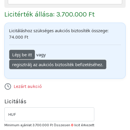
Licitérték állása: 3.700.000 Ft
Licitáláshoz szükséges aukciós biztosíték összege:
74.000 Ft
Lépj be itt
vagy
regisztrálj az aukciós biztosíték befizetéséhez.
Lezárt aukció
Licitálás
HUF
Minimum ajánlat
3.700.000 Ft
Összesen
0
licit érkezett