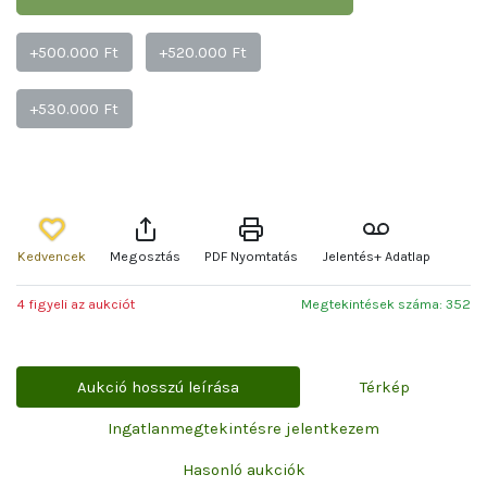
+500.000 Ft
+520.000 Ft
+530.000 Ft
Kedvencek
Megosztás
PDF Nyomtatás
Jelentés+ Adatlap
4 figyeli az aukciót
Megtekintések száma: 352
Aukció hosszú leírása
Térkép
Ingatlanmegtekintésre jelentkezem
Hasonló aukciók