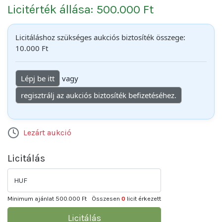
Licitérték állása: 500.000 Ft
Licitáláshoz szükséges aukciós biztosíték összege:
10.000 Ft
Lépj be itt
vagy
regisztrálj az aukciós biztosíték befizetéséhez.
Lezárt aukció
Licitálás
HUF
Minimum ajánlat
500.000 Ft
Összesen
0
licit érkezett
Licitálás