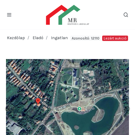
Kezdőlap
Eladó
Ingatlan
Azonosító: 12110
Lezárt aukció