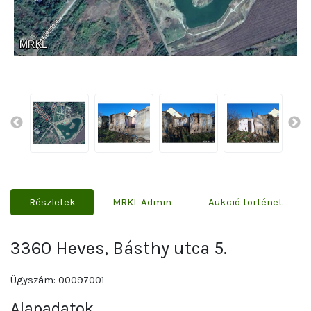
Részletek
MRKL Admin
Aukció történet
3360 Heves, Básthy utca 5.
Ügyszám: 00097001
Alapadatok