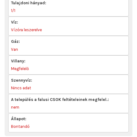
Tulajdoni hányad:
1/1
Víz:
Vízóra leszerelve
Gáz:
Van
Villany:
Megfelelő
Szennyvíz:
Nincs adat
A település a falusi CSOK feltételeinek megfelel.:
nem
Állapot:
Bontandó