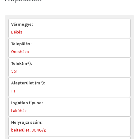
Vármegye:
Békés
Település:
Orosháza
Telek(m²):
551
Alapterület (m²):
111
Ingatlan típusa:
Lakóház
Helyrajzi szám:
belterület, 3048/2