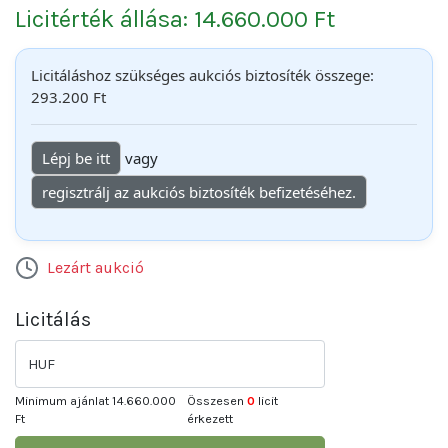
Licitérték állása: 14.660.000 Ft
Licitáláshoz szükséges aukciós biztosíték összege:
293.200 Ft
Lépj be itt
vagy
regisztrálj az aukciós biztosíték befizetéséhez.
Lezárt aukció
Licitálás
HUF
Minimum ajánlat
14.660.000
Összesen
0
licit
Ft
érkezett