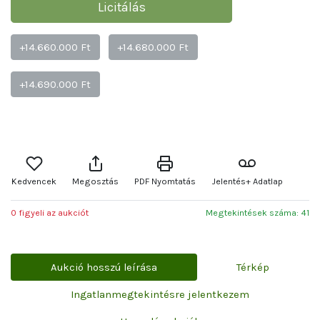
Licitálás
+14.660.000 Ft
+14.680.000 Ft
+14.690.000 Ft
Kedvencek
Megosztás
PDF Nyomtatás
Jelentés+ Adatlap
0 figyeli az aukciót
Megtekintések száma: 41
Aukció hosszú leírása
Térkép
Ingatlanmegtekintésre jelentkezem