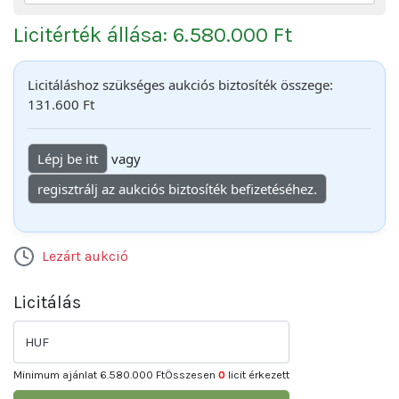
Licitérték állása: 6.580.000 Ft
Licitáláshoz szükséges aukciós biztosíték összege:
131.600 Ft
Lépj be itt
vagy
regisztrálj az aukciós biztosíték befizetéséhez.
Lezárt aukció
Licitálás
HUF
Minimum ajánlat
6.580.000 Ft
Összesen
0
licit érkezett