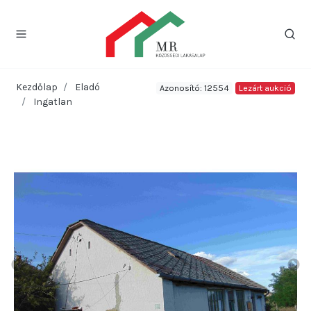
Kezdőlap
Eladó
Azonosító: 12554
Lezárt aukció
Ingatlan