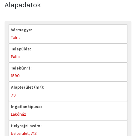
Alapadatok
Vármegye:
Tolna
Település:
Pálfa
Telek(m²):
1590
Alapterület (m²):
79
Ingatlan típusa:
Lakóház
Helyrajzi szám:
belterület, 712