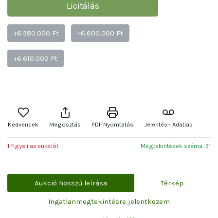
Licitálás
+6.580.000 Ft
+6.600.000 Ft
+6.610.000 Ft
Kedvencek
Megosztás
PDF Nyomtatás
Jelentés+ Adatlap
1 figyeli az aukciót
Megtekintések száma: 31
Aukció hosszú leírása
Térkép
Ingatlanmegtekintésre jelentkezem