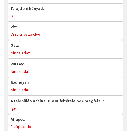
Tulajdoni hányad:
1/1
Víz:
Vízóra leszerelve
Gáz:
Nincs adat
Villany:
Nincs adat
Szennyvíz:
Nincs adat
A település a falusi CSOK feltételeinek megfelel.:
igen
Állapot:
Felújítandó