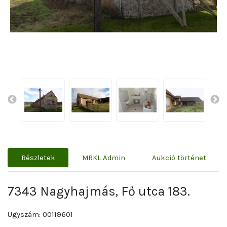
Részletek
MRKL Admin
Aukció történet
7343 Nagyhajmás, Fő utca 183.
Ügyszám: 00119601