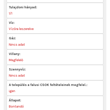
Tulajdoni hányad:
1/1
Víz:
Vízóra leszerelve
Gáz:
Nincs adat
Villany:
Megfelelő
Szennyvíz:
Nincs adat
A település a falusi CSOK feltételeinek megfelel.:
igen
Állapot:
Bontandó