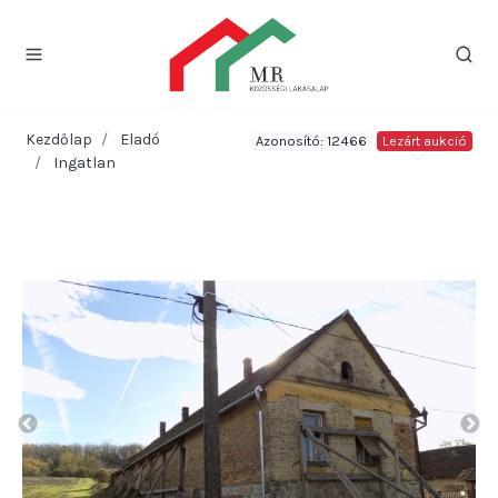
Kezdőlap
Eladó
Azonosító: 12466
Lezárt aukció
Ingatlan