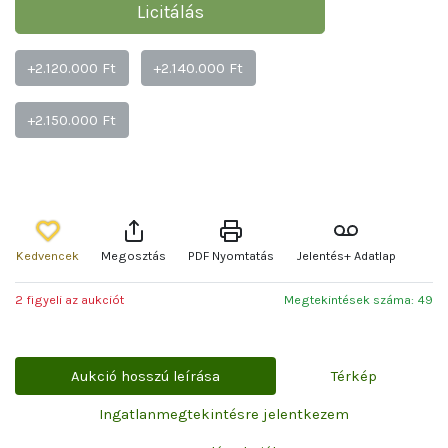
Licitálás
+2.120.000 Ft
+2.140.000 Ft
+2.150.000 Ft
Kedvencek
Megosztás
PDF Nyomtatás
Jelentés+ Adatlap
2 figyeli az aukciót
Megtekintések száma: 49
Aukció hosszú leírása
Térkép
Ingatlanmegtekintésre jelentkezem