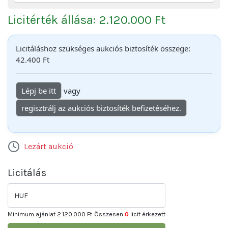
Licitérték állása: 2.120.000 Ft
Licitáláshoz szükséges aukciós biztosíték összege:
42.400 Ft
Lépj be itt
vagy
regisztrálj az aukciós biztosíték befizetéséhez.
Lezárt aukció
Licitálás
HUF
Minimum ajánlat
2.120.000 Ft
Összesen
0
licit érkezett